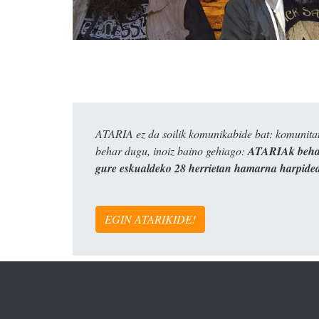
ATARIA ez da soilik komunikabide bat: komunitat
behar dugu, inoiz baino gehiago:
ATARIAk behar
gure eskualdeko 28 herrietan hamarna harpide
EGIN ATARIKIDE!