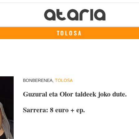
TOLOSA
BONBERENEA,
TOLOSA
Guzural eta Olor taldeek joko dute.
Sarrera: 8 euro + ep.