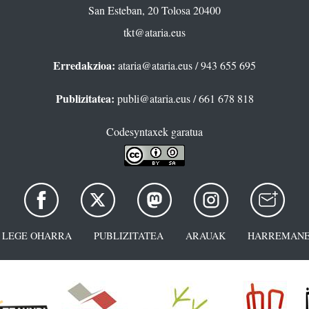
San Esteban, 20 Tolosa 20400
tkt@ataria.eus
Erredakzioa:
ataria@ataria.eus
/ 943 655 695
Publizitatea:
publi@ataria.eus
/ 661 678 818
Codesyntaxek garatua
LEGE OHARRA
PUBLIZITATEA
ARAUAK
HARREMANE