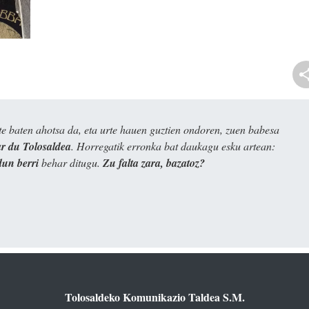
e baten ahotsa da, eta urte hauen guztien ondoren, zuen babesa
 du Tolosaldea
. Horregatik erronka bat daukagu esku artean:
dun berri
behar ditugu.
Zu falta zara, bazatoz?
Tolosaldeko Komunikazio Taldea S.M.