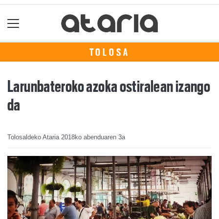
TOLOSA
Larunbateroko azoka ostiralean izango
da
Tolosaldeko Ataria
2018ko abenduaren 3a