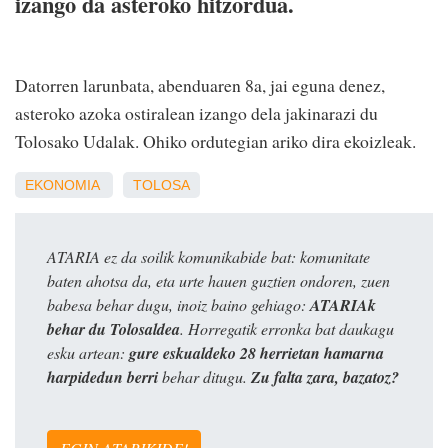
izango da asteroko hitzordua.
Datorren larunbata, abenduaren 8a, jai eguna denez,
asteroko azoka ostiralean izango dela jakinarazi du
Tolosako Udalak. Ohiko ordutegian ariko dira ekoizleak.
EKONOMIA
TOLOSA
ATARIA ez da soilik komunikabide bat: komunitate
baten ahotsa da, eta urte hauen guztien ondoren, zuen
babesa behar dugu, inoiz baino gehiago:
ATARIAk
behar du Tolosaldea
. Horregatik erronka bat daukagu
esku artean:
gure eskualdeko 28 herrietan hamarna
harpidedun berri
behar ditugu.
Zu falta zara, bazatoz?