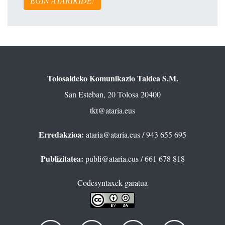
EGIN ATARIKIDE!
Tolosaldeko Komunikazio Taldea S.M.
San Esteban, 20 Tolosa 20400
tkt@ataria.eus
Erredakzioa:
ataria@ataria.eus
/ 943 655 695
Publizitatea:
publi@ataria.eus
/ 661 678 818
Codesyntaxek garatua