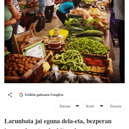
Gehitu gaitzazu Googlen
Entzun
Itzuli
Erraztu
Larunbata jai eguna dela-eta, bezperan