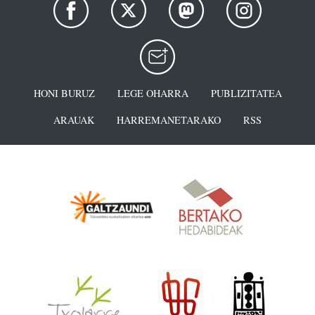
HONI BURUZ
LEGE OHARRA
PUBLIZITATEA
ARAUAK
HARREMANETARAKO
RSS