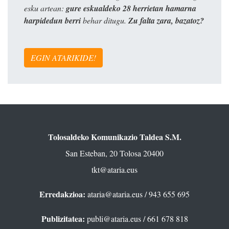
esku artean:
gure eskualdeko 28 herrietan hamarna
harpidedun berri
behar ditugu.
Zu falta zara, bazatoz?
EGIN ATARIKIDE!
Tolosaldeko Komunikazio Taldea S.M.
San Esteban, 20 Tolosa 20400
tkt@ataria.eus
Erredakzioa:
ataria@ataria.eus
/ 943 655 695
Publizitatea:
publi@ataria.eus
/ 661 678 818