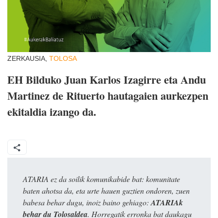
ZERKAUSIA,
TOLOSA
EH Bilduko Juan Karlos Izagirre eta Andu
Martinez de Rituerto hautagaien aurkezpen
ekitaldia izango da.
ATARIA ez da soilik komunikabide bat: komunitate
baten ahotsa da, eta urte hauen guztien ondoren, zuen
babesa behar dugu, inoiz baino gehiago:
ATARIAk
behar du Tolosaldea
. Horregatik erronka bat daukagu