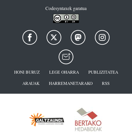
Codesyntaxek garatua
HONI BURUZ
LEGE OHARRA
PUBLIZITATEA
ARAUAK
HARREMANETARAKO
RSS