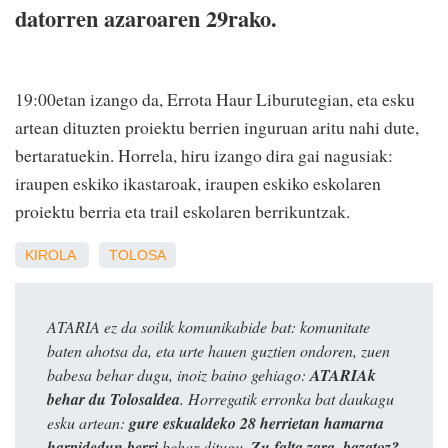
datorren azaroaren 29rako.
19:00etan izango da, Errota Haur Liburutegian, eta esku
artean dituzten proiektu berrien inguruan aritu nahi dute,
bertaratuekin. Horrela, hiru izango dira gai nagusiak:
iraupen eskiko ikastaroak, iraupen eskiko eskolaren
proiektu berria eta trail eskolaren berrikuntzak.
KIROLA
TOLOSA
ATARIA ez da soilik komunikabide bat: komunitate
baten ahotsa da, eta urte hauen guztien ondoren, zuen
babesa behar dugu, inoiz baino gehiago:
ATARIAk
behar du Tolosaldea
. Horregatik erronka bat daukagu
esku artean:
gure eskualdeko 28 herrietan hamarna
harpidedun berri
behar ditugu.
Zu falta zara, bazatoz?