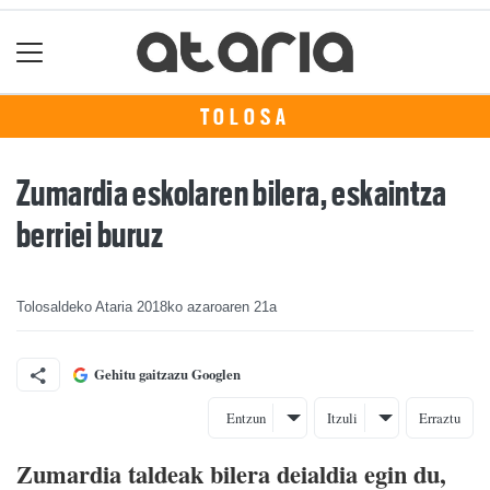
TOLOSA
Zumardia eskolaren bilera, eskaintza
berriei buruz
Tolosaldeko Ataria
2018ko azaroaren 21a
Gehitu gaitzazu Googlen
Entzun
Itzuli
Erraztu
Zumardia taldeak bilera deialdia egin du,