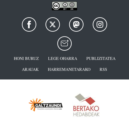
HONI BURUZ
LEGE OHARRA
PUBLIZITATEA
ARAUAK
HARREMANETARAKO
RSS