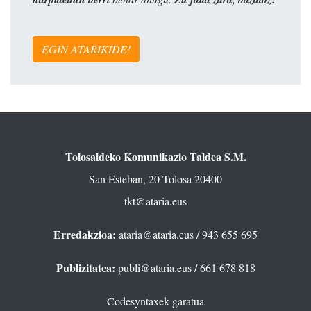
EGIN ATARIKIDE!
Tolosaldeko Komunikazio Taldea S.M.
San Esteban, 20 Tolosa 20400
tkt@ataria.eus
Erredakzioa:
ataria@ataria.eus
/ 943 655 695
Publizitatea:
publi@ataria.eus
/ 661 678 818
Codesyntaxek garatua