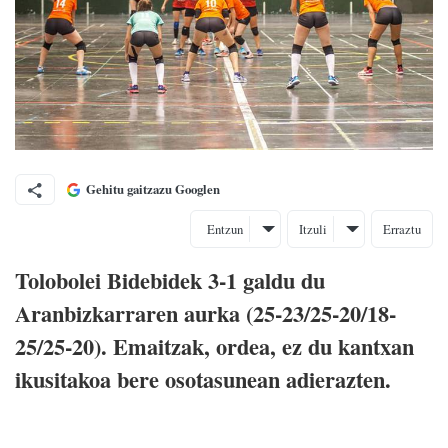
Gehitu gaitzazu Googlen
Entzun
Itzuli
Erraztu
Tolobolei Bidebidek 3-1 galdu du
Aranbizkarraren aurka (25-23/25-20/18-
25/25-20). Emaitzak, ordea, ez du kantxan
ikusitakoa bere osotasunean adierazten.