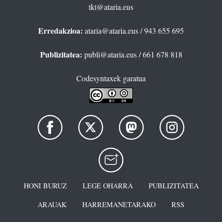
tkt@ataria.eus
Erredakzioa:
ataria@ataria.eus
/ 943 655 695
Publizitatea:
publi@ataria.eus
/ 661 678 818
Codesyntaxek garatua
HONI BURUZ
LEGE OHARRA
PUBLIZITATEA
ARAUAK
HARREMANETARAKO
RSS