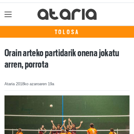
TOLOSA
Orain arteko partidarik onena jokatu
arren, porrota
Ataria
2018ko azaroaren 19a