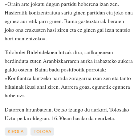
«Orain arte jokatu dugun partidu hoberena izan zen.
Hasieratik kontzentratuta sartu ginen partidan eta joko ona
eginez aurretik jarri ginen. Baina gasteiztarrak beraien
joko ona erakusten hasi ziren eta ez ginen gai izan tentsio
hori mantentzeko».
Tolobolei Bidebidekoen hitzak dira, sailkapenean
berdinduta zuten Aranbizkarraren aurka irabazteko aukera
galdu ostean. Baina badu positibotik porrotak:
«Konfiantza lantzeko partida zoragarria izan zen eta tanto
bikainak ikusi ahal ziren. Aurrera goaz, egunetik egunera
hobetuz».
Datorren larunbatean, Getxo izango du aurkari, Tolosako
Uzturpe kiroldegian. 16:30ean hasiko da neurketa.
KIROLA
TOLOSA