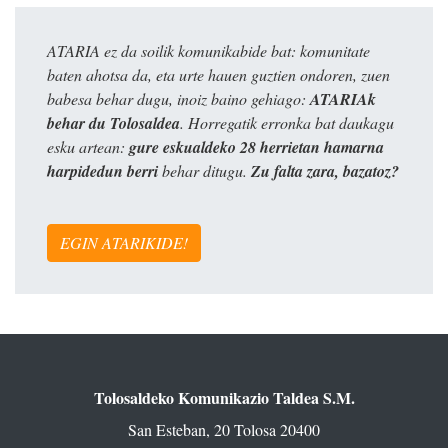
ATARIA ez da soilik komunikabide bat: komunitate
baten ahotsa da, eta urte hauen guztien ondoren, zuen
babesa behar dugu, inoiz baino gehiago:
ATARIAk
behar du Tolosaldea
. Horregatik erronka bat daukagu
esku artean:
gure eskualdeko 28 herrietan hamarna
harpidedun berri
behar ditugu.
Zu falta zara, bazatoz?
EGIN ATARIKIDE!
Tolosaldeko Komunikazio Taldea S.M.
San Esteban, 20 Tolosa 20400