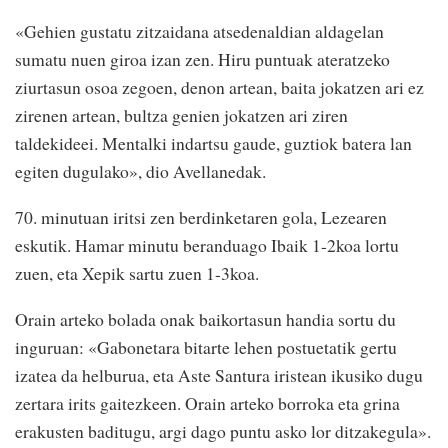
«Gehien gustatu zitzaidana atsedenaldian aldagelan
sumatu nuen giroa izan zen. Hiru puntuak ateratzeko
ziurtasun osoa zegoen, denon artean, baita jokatzen ari ez
zirenen artean, bultza genien jokatzen ari ziren
taldekideei. Mentalki indartsu gaude, guztiok batera lan
egiten dugulako», dio Avellanedak.
70. minutuan iritsi zen berdinketaren gola, Lezearen
eskutik. Hamar minutu beranduago Ibaik 1-2koa lortu
zuen, eta Xepik sartu zuen 1-3koa.
Orain arteko bolada onak baikortasun handia sortu du
inguruan: «Gabonetara bitarte lehen postuetatik gertu
izatea da helburua, eta Aste Santura iristean ikusiko dugu
zertara irits gaitezkeen. Orain arteko borroka eta grina
erakusten baditugu, argi dago puntu asko lor ditzakegula».