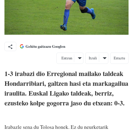
Gehitu gaitzazu Googlen
Entzun
Itzuli
Erraztu
1-3 irabazi dio Erregional mailako taldeak
Hondarribiari, galtzen hasi eta markagailua
iraulita. Euskal Ligako taldeak, berriz,
ezusteko kolpe gogorra jaso du etxean: 0-3.
Irabazle sena du Tolosa honek. Ez du neurketarik