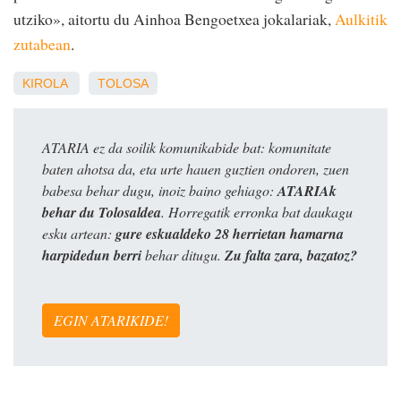
utziko», aitortu du Ainhoa Bengoetxea jokalariak,
Aulkitik
zutabean
.
KIROLA
TOLOSA
ATARIA ez da soilik komunikabide bat: komunitate
baten ahotsa da, eta urte hauen guztien ondoren, zuen
babesa behar dugu, inoiz baino gehiago:
ATARIAk
behar du Tolosaldea
. Horregatik erronka bat daukagu
esku artean:
gure eskualdeko 28 herrietan hamarna
harpidedun berri
behar ditugu.
Zu falta zara, bazatoz?
EGIN ATARIKIDE!