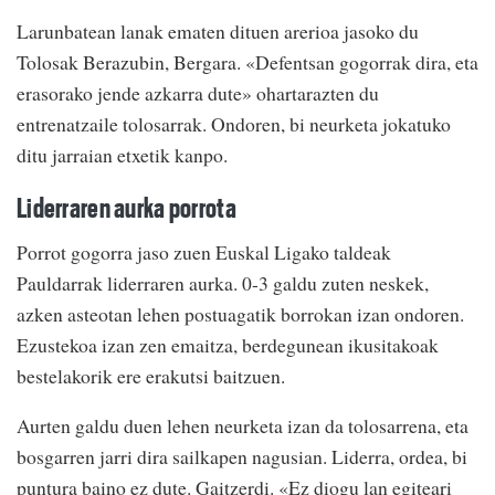
Larunbatean lanak ematen dituen arerioa jasoko du
Tolosak Berazubin, Bergara. «Defentsan gogorrak dira, eta
erasorako jende azkarra dute» ohartarazten du
entrenatzaile tolosarrak. Ondoren, bi neurketa jokatuko
ditu jarraian etxetik kanpo.
Liderraren aurka porrota
Porrot gogorra jaso zuen Euskal Ligako taldeak
Pauldarrak liderraren aurka. 0-3 galdu zuten neskek,
azken asteotan lehen postuagatik borrokan izan ondoren.
Ezustekoa izan zen emaitza, berdegunean ikusitakoak
bestelakorik ere erakutsi baitzuen.
Aurten galdu duen lehen neurketa izan da tolosarrena, eta
bosgarren jarri dira sailkapen nagusian. Liderra, ordea, bi
puntura baino ez dute. Gaitzerdi. «Ez diogu lan egiteari