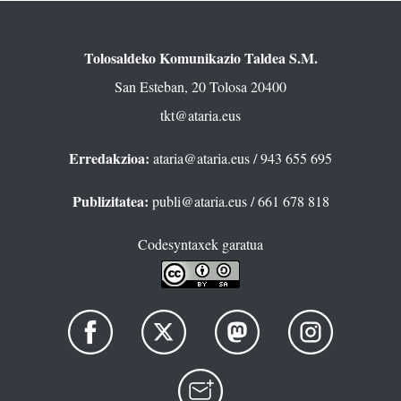
Tolosaldeko Komunikazio Taldea S.M.
San Esteban, 20 Tolosa 20400
tkt@ataria.eus
Erredakzioa:
ataria@ataria.eus
/ 943 655 695
Publizitatea:
publi@ataria.eus
/ 661 678 818
Codesyntaxek garatua