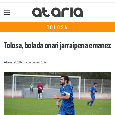
TOLOSA
Tolosa, bolada onari jarraipena emanez
Ataria
2018ko azaroaren 13a