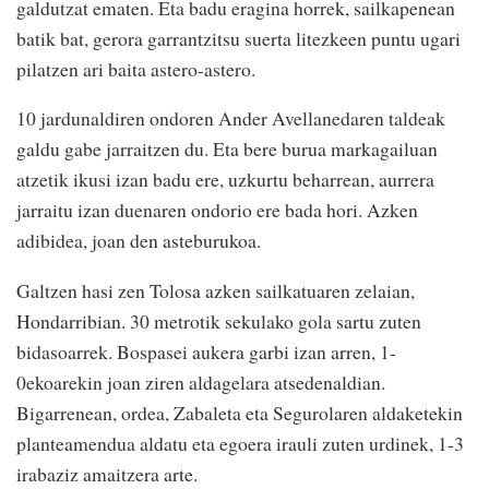
galdutzat ematen. Eta badu eragina horrek, sailkapenean
batik bat, gerora garrantzitsu suerta litezkeen puntu ugari
pilatzen ari baita astero-astero.
10 jardunaldiren ondoren Ander Avellanedaren taldeak
galdu gabe jarraitzen du. Eta bere burua markagailuan
atzetik ikusi izan badu ere, uzkurtu beharrean, aurrera
jarraitu izan duenaren ondorio ere bada hori. Azken
adibidea, joan den asteburukoa.
Galtzen hasi zen Tolosa azken sailkatuaren zelaian,
Hondarribian. 30 metrotik sekulako gola sartu zuten
bidasoarrek. Bospasei aukera garbi izan arren, 1-
0ekoarekin joan ziren aldagelara atsedenaldian.
Bigarrenean, ordea, Zabaleta eta Segurolaren aldaketekin
planteamendua aldatu eta egoera irauli zuten urdinek, 1-3
irabaziz amaitzera arte.