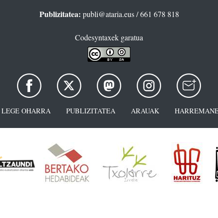
Publizitatea:
publi@ataria.eus
/ 661 678 818
Codesyntaxek garatua
LEGE OHARRA
PUBLIZITATEA
ARAUAK
HARREMANE