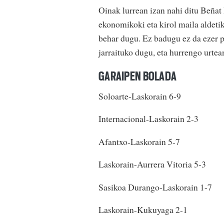
Oinak lurrean izan nahi ditu Beñat 
ekonomikoki eta kirol maila aldetik 
behar dugu. Ez badugu ez da ezer p
jarraituko dugu, eta hurrengo urtean
GARAIPEN BOLADA
Soloarte-Laskorain 6-9
Internacional-Laskorain 2-3
Afantxo-Laskorain 5-7
Laskorain-Aurrera Vitoria 5-3
Sasikoa Durango-Laskorain 1-7
Laskorain-Kukuyaga 2-1