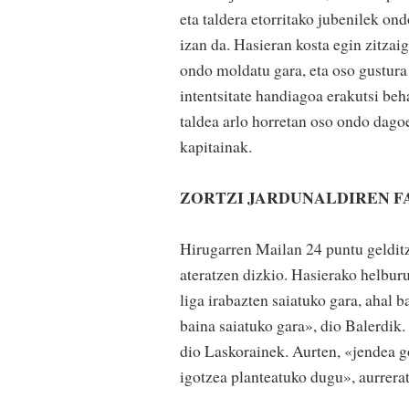
eta taldera etorritako jubenilek on
izan da. Hasieran kosta egin zitzai
ondo moldatu gara, eta oso gustura
intentsitate handiagoa erakutsi beh
taldea arlo horretan oso ondo dago
kapitainak.
ZORTZI JARDUNALDIREN F
Hirugarren Mailan 24 puntu gelditz
ateratzen dizkio. Hasierako helburu
liga irabazten saiatuko gara, ahal 
baina saiatuko gara», dio Balerdik
dio Laskorainek. Aurten, «jendea g
igotzea planteatuko dugu», aurrera