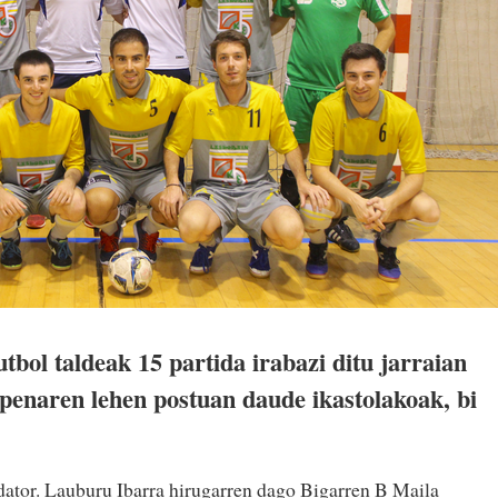
utbol taldeak 15 partida irabazi ditu jarraian
penaren lehen postuan daude ikastolakoak, bi
 dator. Lauburu Ibarra hirugarren dago Bigarren B Maila