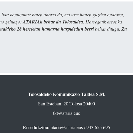
bat: komunitate baten ahotsa da, eta urte hauen guztien ondoren,
ino gehiago:
ATARIAk behar du Tolosaldea
. Horregatik erronka
kualdeko 28 herrietan hamarna harpidedun berri
behar ditugu.
Zu
Tolosaldeko Komunikazio Taldea S.M.
San Esteban, 20 Tolosa 20400
tkt@ataria.eus
Erredakzioa:
ataria@ataria.eus
/ 943 655 695