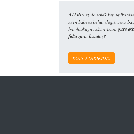
ATARIA ez da soilik komunikabide 
zuen babesa behar dugu, inoiz ba
bat daukagu esku artean:
gure es
falta zara, bazatoz?
EGIN ATARIKIDE!