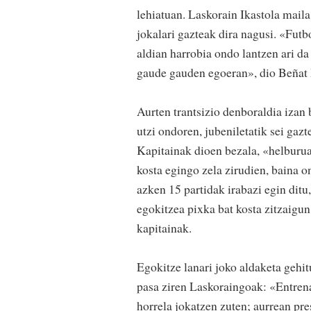
lehiatuan. Laskorain Ikastola maila
jokalari gazteak dira nagusi. «Futb
aldian harrobia ondo lantzen ari da 
gaude gauden egoeran», dio Beñat 
Aurten trantsizio denboraldia izan 
utzi ondoren, jubeniletatik sei gazt
Kapitainak dioen bezala, «helburua
kosta egingo zela zirudien, baina 
azken 15 partidak irabazi egin ditu
egokitzea pixka bat kosta zitzaigu
kapitainak.
Egokitze lanari joko aldaketa gehit
pasa ziren Laskoraingoak: «Entrena
horrela jokatzen zuten; aurrean pre