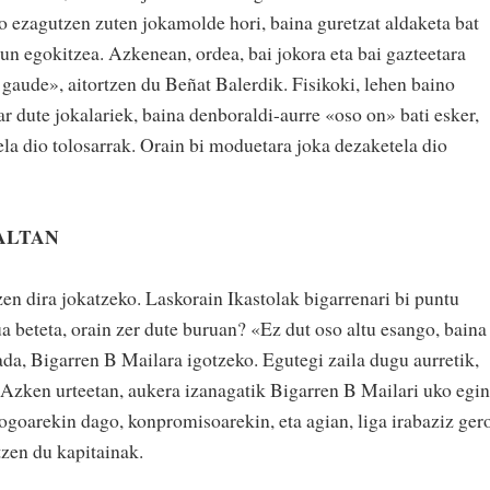
do ezagutzen zuten jokamolde hori, baina guretzat aldaketa bat
gun egokitzea. Azkenean, ordea, bai jokora eta bai gazteetara
 gaude», aitortzen du Beñat Balerdik. Fisikoki, lehen baino
ar dute jokalariek, baina denboraldi-aurre «oso on» bati esker,
ela dio tolosarrak. Orain bi moduetara joka dezaketela dio
ALTAN
en dira jokatzeko. Laskorain Ikastolak bigarrenari bi puntu
a beteta, orain zer dute buruan? «Ez dut oso altu esango, baina
bada, Bigarren B Mailara igotzeko. Egutegi zaila dugu aurretik,
. Azken urteetan, aukera izanagatik Bigarren B Mailari uko egin
ogoarekin dago, konpromisoarekin, eta agian, liga irabaziz ger
tzen du kapitainak.