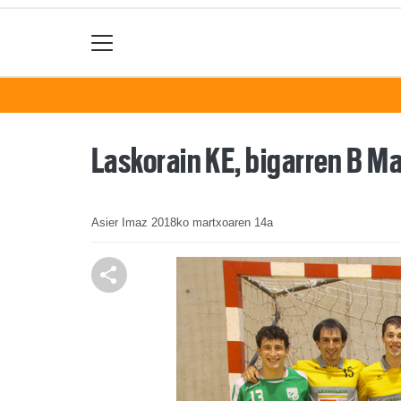
Laskorain KE, bigarren B Ma
Asier Imaz
2018ko martxoaren 14a