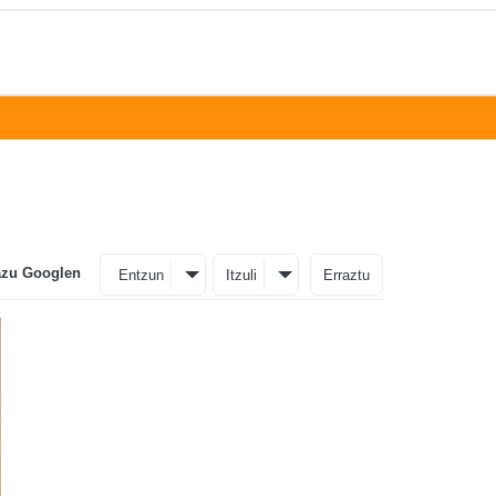
azu Googlen
Entzun
Itzuli
Erraztu