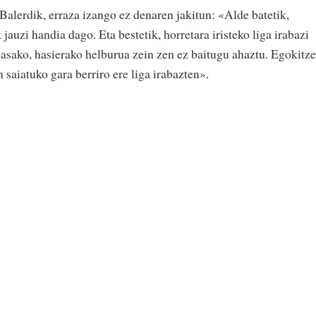
Balerdik, erraza izango ez denaren jakitun: «Alde batetik,
jauzi handia dago. Eta bestetik, horretara iristeko liga irabazi
asako, hasierako helburua zein zen ez baitugu ahaztu. Egokitz
 saiatuko gara berriro ere liga irabazten».