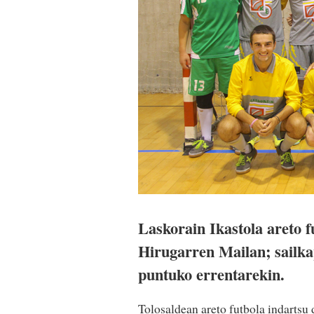
Laskorain Ikastola areto f
Hirugarren Mailan; sailka
puntuko errentarekin.
Tolosaldean areto futbola indartsu