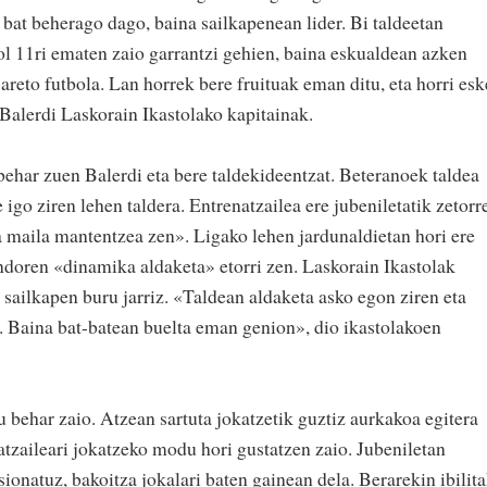
 bat beherago dago, baina sailkapenean lider. Bi taldeetan
ol 11ri ematen zaio garrantzi gehien, baina eskualdean azken
areto futbola. Lan horrek bere fruituak eman ditu, eta horri esk
Balerdi Laskorain Ikastolako kapitainak.
behar zuen Balerdi eta bere taldekideentzat. Beteranoek taldea
e igo ziren lehen taldera. Entrenatzailea ere jubeniletatik zetorr
 maila mantentzea zen». Ligako lehen jardunaldietan hori ere
ondoren «dinamika aldaketa» etorri zen. Laskorain Ikastolak
, sailkapen buru jarriz. «Taldean aldaketa asko egon ziren eta
n. Baina bat-batean buelta eman genion», dio ikastolakoen
u behar zaio. Atzean sartuta jokatzetik guztiz aurkakoa egitera
tzaileari jokatzeko modu hori gustatzen zaio. Jubeniletan
sionatuz, bakoitza jokalari baten gainean dela. Berarekin ibilit