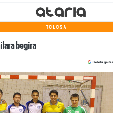
TOLOSA
ilara begira
Gehitu gaitz