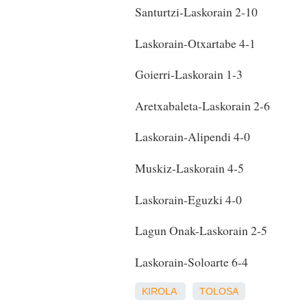
Santurtzi-Laskorain 2-10
Laskorain-Otxartabe 4-1
Goierri-Laskorain 1-3
Aretxabaleta-Laskorain 2-6
Laskorain-Alipendi 4-0
Muskiz-Laskorain 4-5
Laskorain-Eguzki 4-0
Lagun Onak-Laskorain 2-5
Laskorain-Soloarte 6-4
KIROLA
TOLOSA