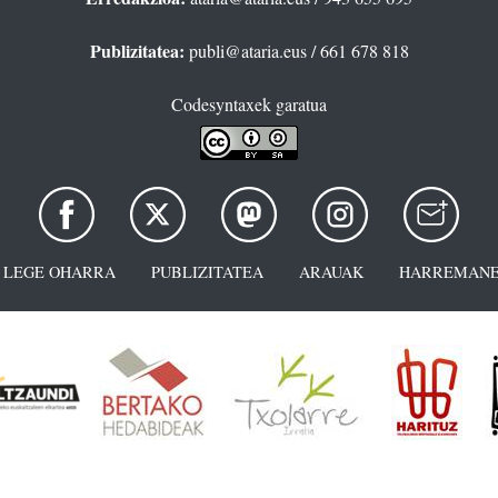
Publizitatea:
publi@ataria.eus
/ 661 678 818
Codesyntaxek garatua
LEGE OHARRA
PUBLIZITATEA
ARAUAK
HARREMANE