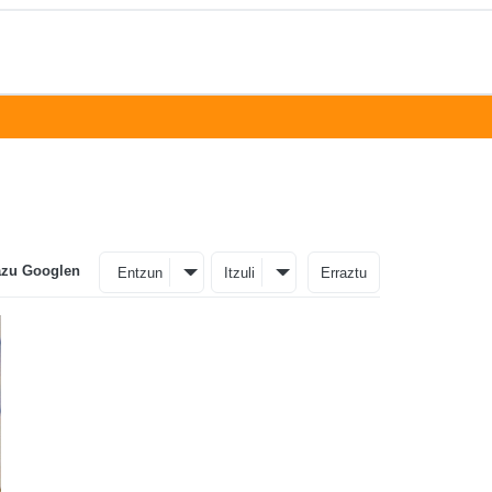
azu Googlen
Entzun
Itzuli
Erraztu