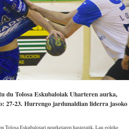
tu du Tolosa Eskubaloiak Uharteren aurka,
o: 27-23. Hurrengo jardunaldian liderra jasoko
on Tolosa Eskubaloiari neurketaren hasieratik. Lau goleko