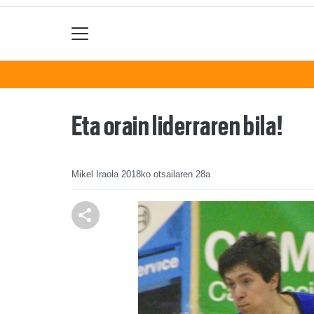
Eta orain liderraren bila!
Mikel Iraola
2018ko otsailaren 28a