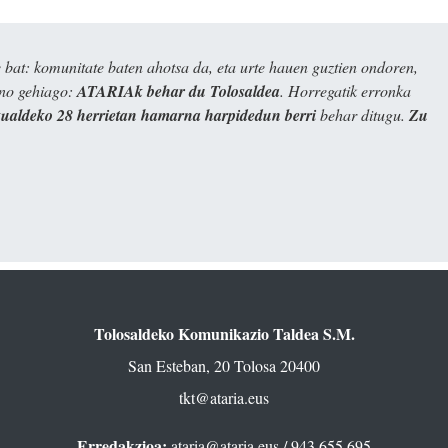
bat: komunitate baten ahotsa da, eta urte hauen guztien ondoren,
ino gehiago:
ATARIAk behar du Tolosaldea
. Horregatik erronka
kualdeko 28 herrietan hamarna harpidedun berri
behar ditugu.
Zu
Tolosaldeko Komunikazio Taldea S.M.
San Esteban, 20 Tolosa 20400
tkt@ataria.eus
Erredakzioa:
ataria@ataria.eus
/ 943 655 695