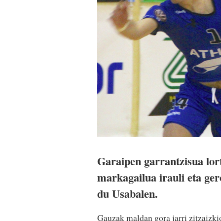
Garaipen garrantzisua lor
markagailua irauli eta ger
du Usabalen.
Gauzak maldan gora jarri zitzaizki