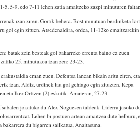
k. 1-5, 5-9, edo 7-11 lehen zatia amaitzeko zazpi minuturen faltan
rrenak izan ziren. Goitik behera. Bost minutuan berdinketa lor
ru gol egin zituen. Atsedenaldira, ordea, 11-12ko emaitzarekin
en: batak zein besteak gol bakarreko errenta baino ez zuen
 zatiko 25. minutukoa izan zen: 23-23.
erakustaldia eman zuen. Defentsa lanean bikain aritu ziren, eta
erik izan. Aldiz, urdinek lau gol gehiago egin zituzten, Kepa
n eta Iker Ortizen (2) eskutik. Amaieran, 27-23.
Usabalen jokatuko du Alex Noguesen taldeak. Liderra jasoko du
tolosarrentzat. Lehen bi postuen artean amaitzea dute helburu, 
a bakarrera du bigarren sailkatua, Anaitasuna.