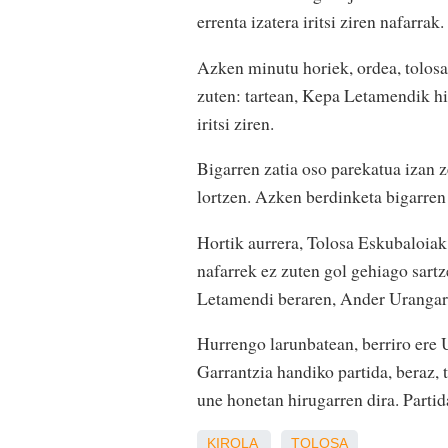
errenta izatera iritsi ziren nafarra
Azken minutu horiek, ordea, tolosa
zuten: tartean, Kepa Letamendik hi
iritsi ziren.
Bigarren zatia oso parekatua izan z
lortzen. Azken berdinketa bigarren
Hortik aurrera, Tolosa Eskubaloiak 
nafarrek ez zuten gol gehiago sartz
Letamendi beraren, Ander Urangare
Hurrengo larunbatean, berriro ere 
Garrantzia handiko partida, beraz, 
une honetan hirugarren dira. Partid
KIROLA
TOLOSA