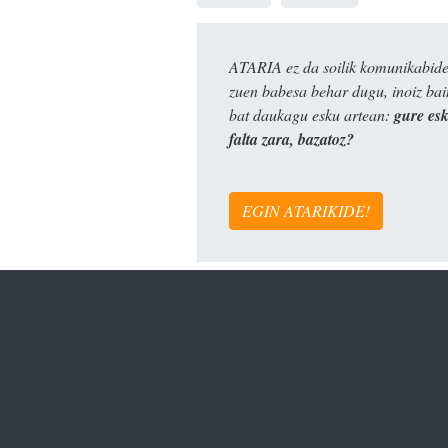
ATARIA ez da soilik komunikabide 
zuen babesa behar dugu, inoiz ba
bat daukagu esku artean:
gure es
falta zara, bazatoz?
EGIN ATARIKIDE!