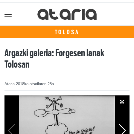
TOLOSA
Argazki galeria: Forgesen lanak
Tolosan
Ataria
2018ko otsailaren 28a