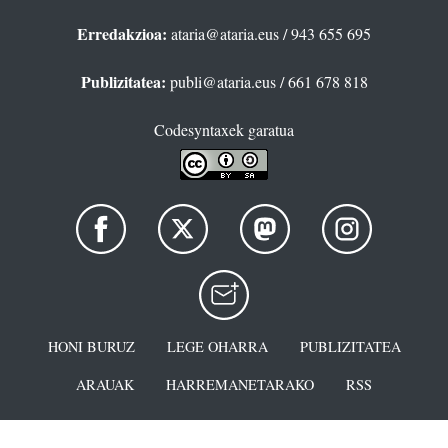
Erredakzioa:
ataria@ataria.eus
/ 943 655 695
Publizitatea:
publi@ataria.eus
/ 661 678 818
Codesyntaxek garatua
HONI BURUZ
LEGE OHARRA
PUBLIZITATEA
ARAUAK
HARREMANETARAKO
RSS