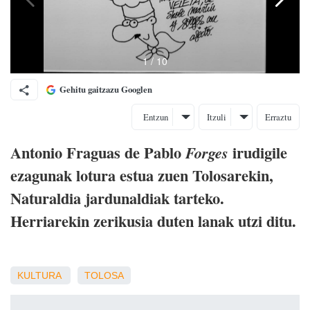
Gehitu gaitzazu Googlen
Entzun
Itzuli
Erraztu
Antonio Fraguas de Pablo
irudigile
Forges
ezagunak lotura estua zuen Tolosarekin,
Naturaldia jardunaldiak tarteko.
Herriarekin zerikusia duten lanak utzi ditu.
KULTURA
TOLOSA