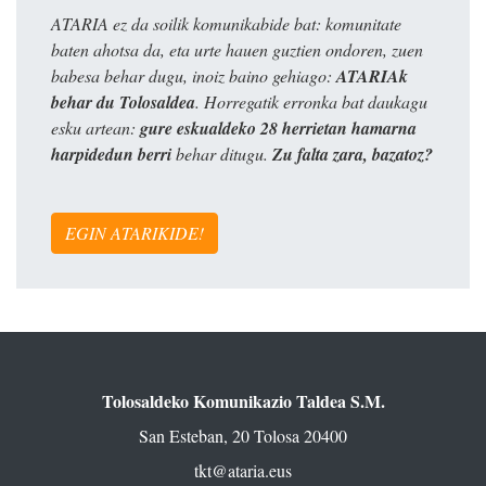
ATARIA ez da soilik komunikabide bat: komunitate
baten ahotsa da, eta urte hauen guztien ondoren, zuen
babesa behar dugu, inoiz baino gehiago:
ATARIAk
behar du Tolosaldea
. Horregatik erronka bat daukagu
esku artean:
gure eskualdeko 28 herrietan hamarna
harpidedun berri
behar ditugu.
Zu falta zara, bazatoz?
EGIN ATARIKIDE!
Tolosaldeko Komunikazio Taldea S.M.
San Esteban, 20 Tolosa 20400
tkt@ataria.eus