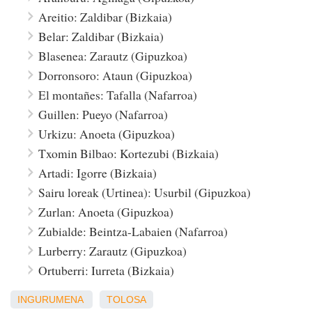
Areitio: Zaldibar (Bizkaia)
Belar: Zaldibar (Bizkaia)
Blasenea: Zarautz (Gipuzkoa)
Dorronsoro: Ataun (Gipuzkoa)
El montañes: Tafalla (Nafarroa)
Guillen: Pueyo (Nafarroa)
Urkizu: Anoeta (Gipuzkoa)
Txomin Bilbao: Kortezubi (Bizkaia)
Artadi: Igorre (Bizkaia)
Sairu loreak (Urtinea): Usurbil (Gipuzkoa)
Zurlan: Anoeta (Gipuzkoa)
Zubialde: Beintza-Labaien (Nafarroa)
Lurberry: Zarautz (Gipuzkoa)
Ortuberri: Iurreta (Bizkaia)
INGURUMENA
TOLOSA