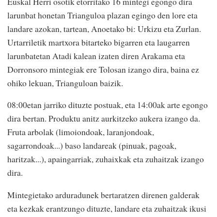
Euskal Herri osotik etorritako 16 mintegi egongo dira
larunbat honetan Trianguloa plazan egingo den lore eta
landare azokan, tartean, Anoetako bi: Urkizu eta Zurlan.
Urtarriletik martxora bitarteko bigarren eta laugarren
larunbatetan Atadi kalean izaten diren Arakama eta
Dorronsoro mintegiak ere Tolosan izango dira, baina ez
ohiko lekuan, Trianguloan baizik.
08:00etan jarriko dituzte postuak, eta 14:00ak arte egongo
dira bertan. Produktu anitz aurkitzeko aukera izango da.
Fruta arbolak (limoiondoak, laranjondoak,
sagarrondoak...) baso landareak (pinuak, pagoak,
haritzak...), apaingarriak, zuhaixkak eta zuhaitzak izango
dira.
Mintegietako arduradunek bertaratzen direnen galderak
eta kezkak erantzungo dituzte, landare eta zuhaitzak ikusi