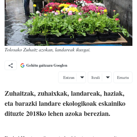
Tolosako Zuhaitz azokan, landareak ikusgai.
Gehitu gaitzazu Googlen
Entzun
Itzuli
Erraztu
Zuhaitzak, zuhaixkak, landareak, haziak,
eta barazki landare ekologikoak eskainiko
dituzte 2018ko lehen azoka berezian.