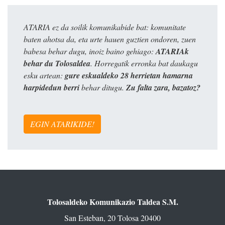
ATARIA ez da soilik komunikabide bat: komunitate
baten ahotsa da, eta urte hauen guztien ondoren, zuen
babesa behar dugu, inoiz baino gehiago:
ATARIAk
behar du Tolosaldea
. Horregatik erronka bat daukagu
esku artean:
gure eskualdeko 28 herrietan hamarna
harpidedun berri
behar ditugu.
Zu falta zara, bazatoz?
EGIN ATARIKIDE!
Tolosaldeko Komunikazio Taldea S.M.
San Esteban, 20 Tolosa 20400