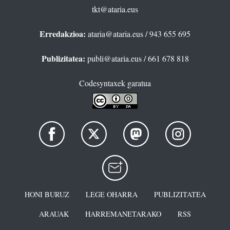
tkt@ataria.eus
Erredakzioa:
ataria@ataria.eus
/ 943 655 695
Publizitatea:
publi@ataria.eus
/ 661 678 818
Codesyntaxek garatua
HONI BURUZ
LEGE OHARRA
PUBLIZITATEA
ARAUAK
HARREMANETARAKO
RSS