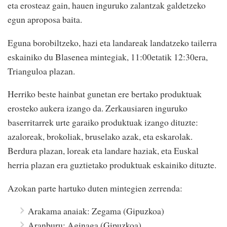
eta erosteaz gain, hauen inguruko zalantzak galdetzeko
egun aproposa baita.
Eguna borobiltzeko, hazi eta landareak landatzeko tailerra
eskainiko du Blasenea mintegiak, 11:00etatik 12:30era,
Trianguloa plazan.
Herriko beste hainbat gunetan ere bertako produktuak
erosteko aukera izango da. Zerkausiaren inguruko
baserritarrek urte garaiko produktuak izango dituzte:
azaloreak, brokoliak, bruselako azak, eta eskarolak.
Berdura plazan, loreak eta landare haziak, eta Euskal
herria plazan era guztietako produktuak eskainiko dituzte.
Azokan parte hartuko duten mintegien zerrenda:
Arakama anaiak: Zegama (Gipuzkoa)
Aranburu: Aginaga (Gipuzkoa)