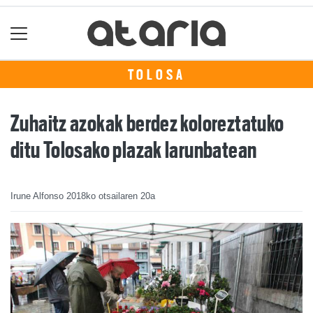
TOLOSA
Zuhaitz azokak berdez koloreztatuko
ditu Tolosako plazak larunbatean
Irune Alfonso
2018ko otsailaren 20a