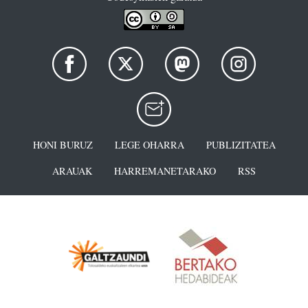
HONI BURUZ
LEGE OHARRA
PUBLIZITATEA
ARAUAK
HARREMANETARAKO
RSS