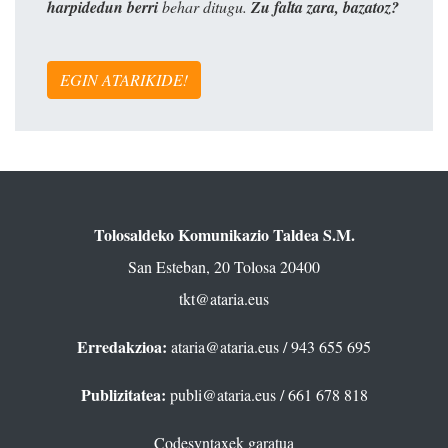
harpidedun berri
behar ditugu.
Zu falta zara, bazatoz?
EGIN ATARIKIDE!
Tolosaldeko Komunikazio Taldea S.M.
San Esteban, 20 Tolosa 20400
tkt@ataria.eus
Erredakzioa:
ataria@ataria.eus
/ 943 655 695
Publizitatea:
publi@ataria.eus
/ 661 678 818
Codesyntaxek garatua