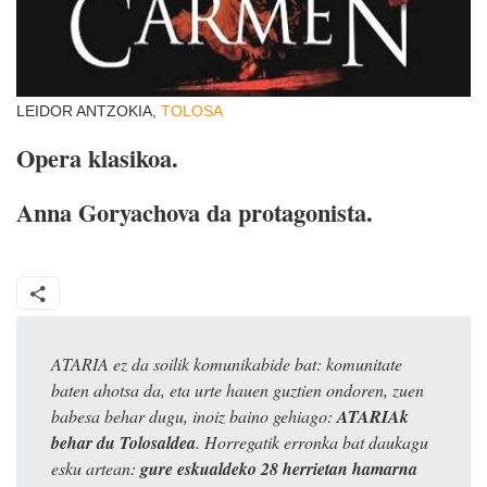
LEIDOR ANTZOKIA,
TOLOSA
Opera klasikoa.
Anna Goryachova da protagonista.
ATARIA ez da soilik komunikabide bat: komunitate
baten ahotsa da, eta urte hauen guztien ondoren, zuen
babesa behar dugu, inoiz baino gehiago:
ATARIAk
behar du Tolosaldea
. Horregatik erronka bat daukagu
esku artean:
gure eskualdeko 28 herrietan hamarna