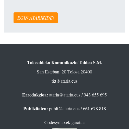
EGIN ATARIKIDE!
Tolosaldeko Komunikazio Taldea S.M.
San Esteban, 20 Tolosa 20400
tkt@ataria.eus
Erredakzioa:
ataria@ataria.eus
/ 943 655 695
Publizitatea:
publi@ataria.eus
/ 661 678 818
Codesyntaxek garatua