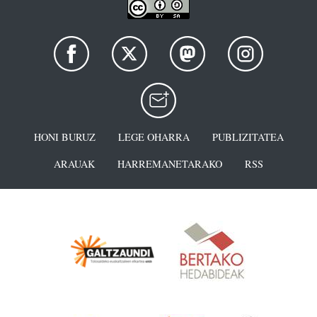
HONI BURUZ
LEGE OHARRA
PUBLIZITATEA
ARAUAK
HARREMANETARAKO
RSS