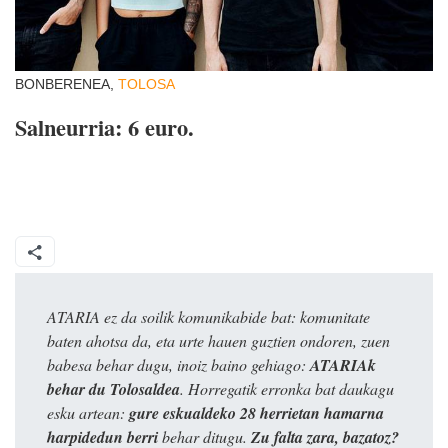
BONBERENEA,
TOLOSA
Salneurria: 6 euro.
ATARIA ez da soilik komunikabide bat: komunitate
baten ahotsa da, eta urte hauen guztien ondoren, zuen
babesa behar dugu, inoiz baino gehiago:
ATARIAk
behar du Tolosaldea
. Horregatik erronka bat daukagu
esku artean:
gure eskualdeko 28 herrietan hamarna
harpidedun berri
behar ditugu.
Zu falta zara, bazatoz?