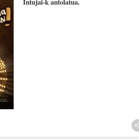
Intujai-k antolatua.