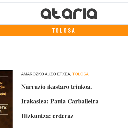
TOLOSA
AMAROZKO AUZO ETXEA,
TOLOSA
Narrazio ikastaro trinkoa.
Irakaslea: Paula Carballeira
Hizkuntza: erderaz