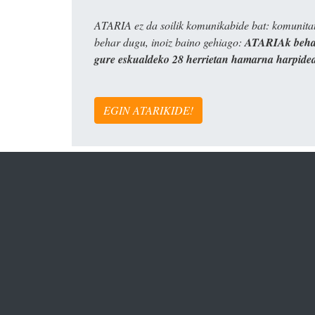
ATARIA ez da soilik komunikabide bat: komunitat
behar dugu, inoiz baino gehiago:
ATARIAk behar
gure eskualdeko 28 herrietan hamarna harpide
EGIN ATARIKIDE!