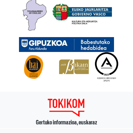
Gertuko informazioa, euskaraz