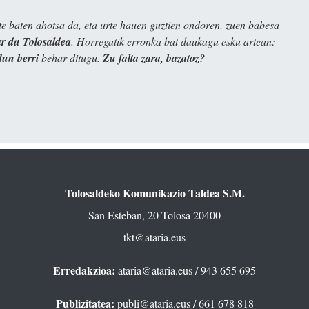
e baten ahotsa da, eta urte hauen guztien ondoren, zuen babesa
 du Tolosaldea
. Horregatik erronka bat daukagu esku artean:
dun berri
behar ditugu.
Zu falta zara, bazatoz?
Tolosaldeko Komunikazio Taldea S.M.
San Esteban, 20 Tolosa 20400
tkt@ataria.eus
Erredakzioa:
ataria@ataria.eus
/ 943 655 695
Publizitatea:
publi@ataria.eus
/ 661 678 818