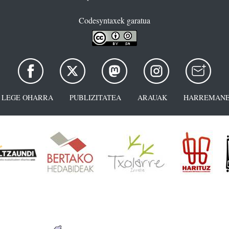
Codesyntaxek garatua
LEGE OHARRA
PUBLIZITATEA
ARAUAK
HARREMANE