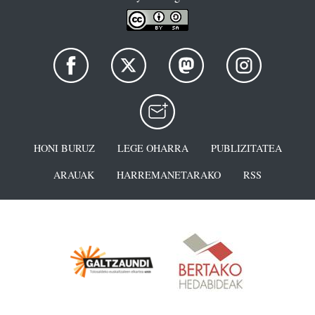
HONI BURUZ
LEGE OHARRA
PUBLIZITATEA
ARAUAK
HARREMANETARAKO
RSS