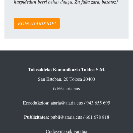
harpidedun berri
behar ditugu.
Zu falta zara, bazatoz?
EGIN ATARIKIDE!
Tolosaldeko Komunikazio Taldea S.M.
San Esteban, 20 Tolosa 20400
tkt@ataria.eus
Erredakzioa:
ataria@ataria.eus
/ 943 655 695
Publizitatea:
publi@ataria.eus
/ 661 678 818
Codesyntaxek garatua