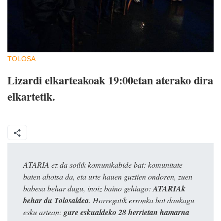
TOLOSA
Lizardi elkarteakoak 19:00etan aterako dira
elkartetik.
ATARIA ez da soilik komunikabide bat: komunitate
baten ahotsa da, eta urte hauen guztien ondoren, zuen
babesa behar dugu, inoiz baino gehiago:
ATARIAk
behar du Tolosaldea
. Horregatik erronka bat daukagu
esku artean:
gure eskualdeko 28 herrietan hamarna