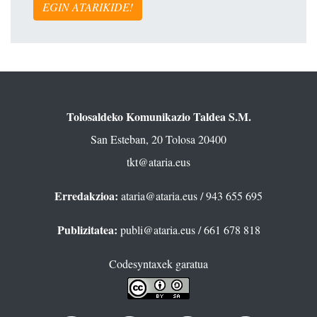
EGIN ATARIKIDE!
Tolosaldeko Komunikazio Taldea S.M.
San Esteban, 20 Tolosa 20400
tkt@ataria.eus
Erredakzioa:
ataria@ataria.eus
/ 943 655 695
Publizitatea:
publi@ataria.eus
/ 661 678 818
Codesyntaxek garatua