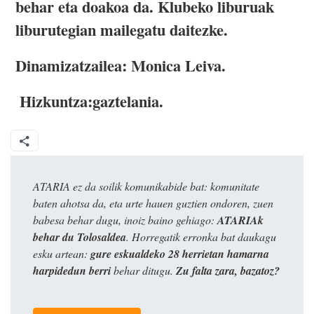
behar eta doakoa da. Klubeko liburuak
liburutegian mailegatu daitezke.
Dinamizatzailea: Monica Leiva.
Hizkuntza:gaztelania.
ATARIA ez da soilik komunikabide bat: komunitate
baten ahotsa da, eta urte hauen guztien ondoren, zuen
babesa behar dugu, inoiz baino gehiago:
ATARIAk
behar du Tolosaldea
. Horregatik erronka bat daukagu
esku artean:
gure eskualdeko 28 herrietan hamarna
harpidedun berri
behar ditugu.
Zu falta zara, bazatoz?