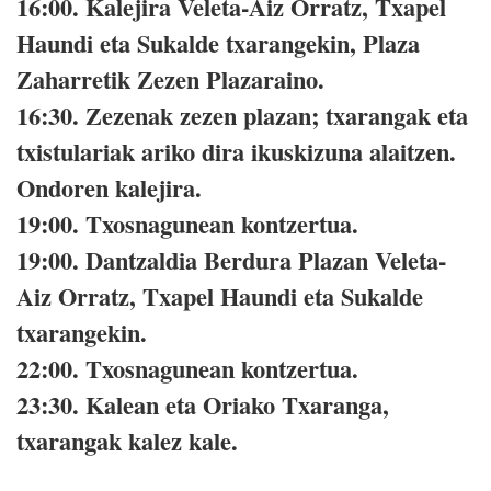
16:00.
Kalejira Veleta-Aiz Orratz, Txapel
Haundi eta Sukalde txarangekin, Plaza
Zaharretik Zezen Plazaraino.
16:30.
Zezenak zezen plazan; txarangak eta
txistulariak ariko dira ikuskizuna alaitzen.
Ondoren kalejira.
19:00.
Txosnagunean kontzertua.
19:00.
Dantzaldia Berdura Plazan Veleta-
Aiz Orratz, Txapel Haundi eta Sukalde
txarangekin.
22:00.
Txosnagunean kontzertua.
23:30.
Kalean eta Oriako Txaranga,
txarangak kalez kale.