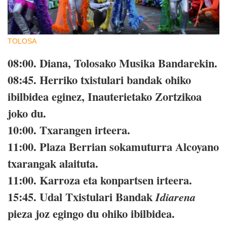
TOLOSA
08:00.
Diana, Tolosako Musika Bandarekin.
08:45.
Herriko txistulari bandak ohiko
ibilbidea eginez, Inauterietako Zortzikoa
joko du.
10:00.
Txarangen irteera.
11:00.
Plaza Berrian sokamuturra Alcoyano
txarangak alaituta.
11:00.
Karroza eta konpartsen irteera.
15:45.
Udal Txistulari Bandak
Idiarena
pieza joz egingo du ohiko ibilbidea.