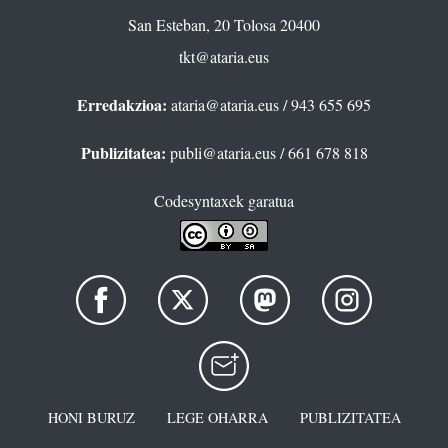
San Esteban, 20 Tolosa 20400
tkt@ataria.eus
Erredakzioa:
ataria@ataria.eus
/ 943 655 695
Publizitatea:
publi@ataria.eus
/ 661 678 818
Codesyntaxek garatua
HONI BURUZ
LEGE OHARRA
PUBLIZITATEA