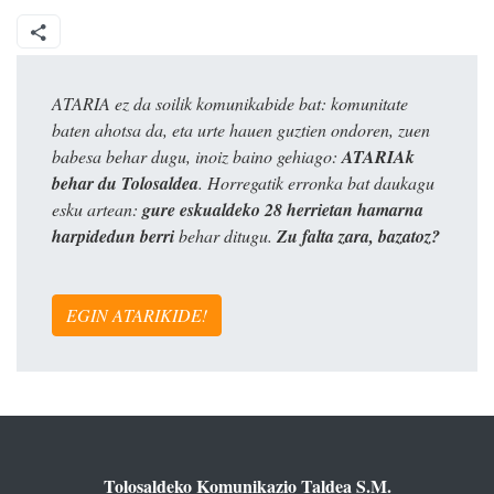
ATARIA ez da soilik komunikabide bat: komunitate
baten ahotsa da, eta urte hauen guztien ondoren, zuen
babesa behar dugu, inoiz baino gehiago:
ATARIAk
behar du Tolosaldea
. Horregatik erronka bat daukagu
esku artean:
gure eskualdeko 28 herrietan hamarna
harpidedun berri
behar ditugu.
Zu falta zara, bazatoz?
EGIN ATARIKIDE!
Tolosaldeko Komunikazio Taldea S.M.