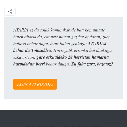
ATARIA ez da soilik komunikabide bat: komunitate
baten ahotsa da, eta urte hauen guztien ondoren, zuen
babesa behar dugu, inoiz baino gehiago:
ATARIAk
behar du Tolosaldea
. Horregatik erronka bat daukagu
esku artean:
gure eskualdeko 28 herrietan hamarna
harpidedun berri
behar ditugu.
Zu falta zara, bazatoz?
EGIN ATARIKIDE!