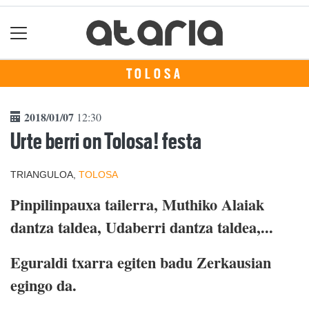
TOLOSA
2018/01/07
12:30
Urte berri on Tolosa! festa
TRIANGULOA,
TOLOSA
Pinpilinpauxa tailerra, Muthiko Alaiak
dantza taldea, Udaberri dantza taldea,...
Eguraldi txarra egiten badu Zerkausian
egingo da.