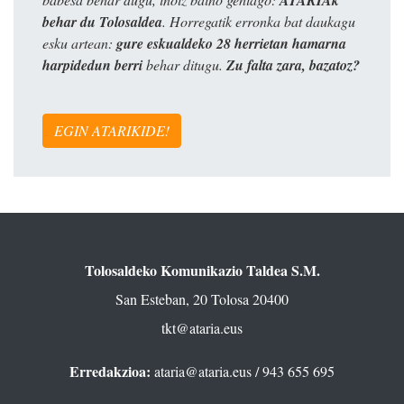
behar du Tolosaldea
. Horregatik erronka bat daukagu
esku artean:
gure eskualdeko 28 herrietan hamarna
harpidedun berri
behar ditugu.
Zu falta zara, bazatoz?
EGIN ATARIKIDE!
Tolosaldeko Komunikazio Taldea S.M.
San Esteban, 20 Tolosa 20400
tkt@ataria.eus
Erredakzioa:
ataria@ataria.eus
/ 943 655 695