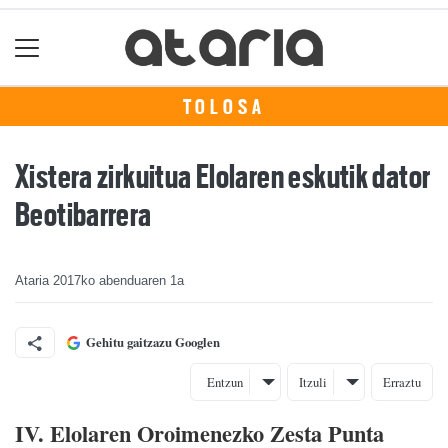
TOLOSA
Xistera zirkuitua Elolaren eskutik dator
Beotibarrera
Ataria
2017ko abenduaren 1a
Gehitu gaitzazu Googlen
Entzun
Itzuli
Erraztu
IV. Elolaren Oroimenezko Zesta Punta