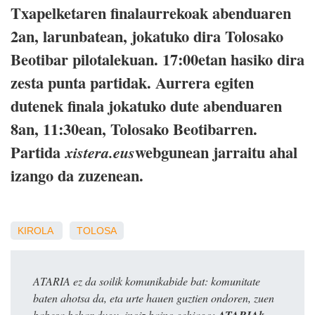
Txapelketaren finalaurrekoak abenduaren
2an, larunbatean, jokatuko dira Tolosako
Beotibar pilotalekuan. 17:00etan hasiko dira
zesta punta partidak. Aurrera egiten
dutenek finala jokatuko dute abenduaren
8an, 11:30ean, Tolosako Beotibarren.
Partida
webgunean jarraitu ahal
xistera.eus
izango da zuzenean.
KIROLA
TOLOSA
ATARIA ez da soilik komunikabide bat: komunitate
baten ahotsa da, eta urte hauen guztien ondoren, zuen
babesa behar dugu, inoiz baino gehiago:
ATARIAk