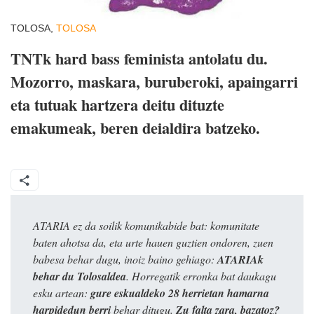
TOLOSA,
TOLOSA
TNTk hard bass feminista antolatu du.
Mozorro, maskara, buruberoki, apaingarri
eta tutuak hartzera deitu dituzte
emakumeak, beren deialdira batzeko.
ATARIA ez da soilik komunikabide bat: komunitate
baten ahotsa da, eta urte hauen guztien ondoren, zuen
babesa behar dugu, inoiz baino gehiago:
ATARIAk
behar du Tolosaldea
. Horregatik erronka bat daukagu
esku artean:
gure eskualdeko 28 herrietan hamarna
harpidedun berri
behar ditugu.
Zu falta zara, bazatoz?