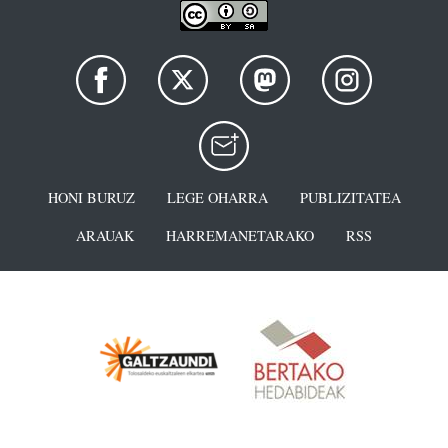
HONI BURUZ
LEGE OHARRA
PUBLIZITATEA
ARAUAK
HARREMANETARAKO
RSS