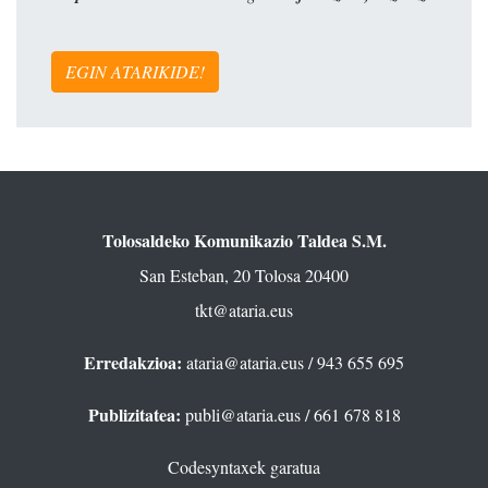
EGIN ATARIKIDE!
Tolosaldeko Komunikazio Taldea S.M.
San Esteban, 20 Tolosa 20400
tkt@ataria.eus
Erredakzioa:
ataria@ataria.eus
/ 943 655 695
Publizitatea:
publi@ataria.eus
/ 661 678 818
Codesyntaxek garatua