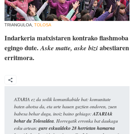
TRIANGULOA,
TOLOSA
Indarkeria matxistaren kontrako flashmoba
egingo dute.
abestiaren
Aske matte, aske bizi
erritmora.
ATARIA ez da soilik komunikabide bat: komunitate
baten ahotsa da, eta urte hauen guztien ondoren, zuen
babesa behar dugu, inoiz baino gehiago:
ATARIAk
behar du Tolosaldea
. Horregatik erronka bat daukagu
esku artean:
gure eskualdeko 28 herrietan hamarna