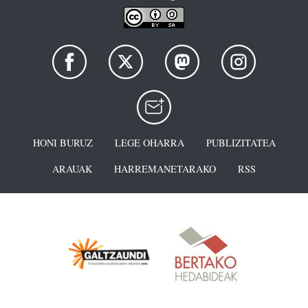
HONI BURUZ
LEGE OHARRA
PUBLIZITATEA
ARAUAK
HARREMANETARAKO
RSS