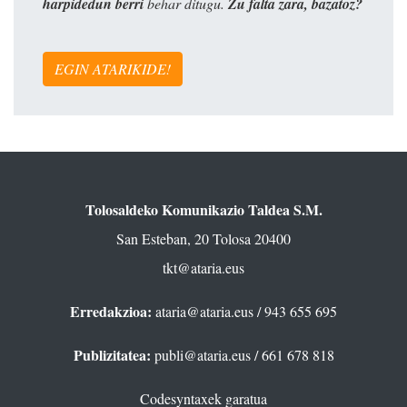
harpidedun berri
behar ditugu.
Zu falta zara, bazatoz?
EGIN ATARIKIDE!
Tolosaldeko Komunikazio Taldea S.M.
San Esteban, 20 Tolosa 20400
tkt@ataria.eus
Erredakzioa:
ataria@ataria.eus
/ 943 655 695
Publizitatea:
publi@ataria.eus
/ 661 678 818
Codesyntaxek garatua