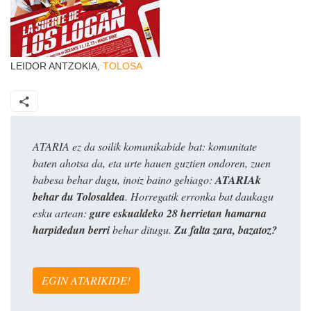
LEIDOR ANTZOKIA,
TOLOSA
ATARIA ez da soilik komunikabide bat: komunitate
baten ahotsa da, eta urte hauen guztien ondoren, zuen
babesa behar dugu, inoiz baino gehiago:
ATARIAk
behar du Tolosaldea
. Horregatik erronka bat daukagu
esku artean:
gure eskualdeko 28 herrietan hamarna
harpidedun berri
behar ditugu.
Zu falta zara, bazatoz?
EGIN ATARIKIDE!