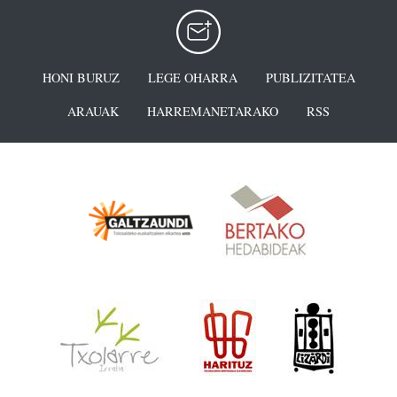
HONI BURUZ
LEGE OHARRA
PUBLIZITATEA
ARAUAK
HARREMANETARAKO
RSS