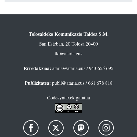
Tolosaldeko Komunikazio Taldea S.M.
San Esteban, 20 Tolosa 20400
tkt@ataria.eus
Erredakzioa:
ataria@ataria.eus
/ 943 655 695
Publizitatea:
publi@ataria.eus
/ 661 678 818
Codesyntaxek garatua