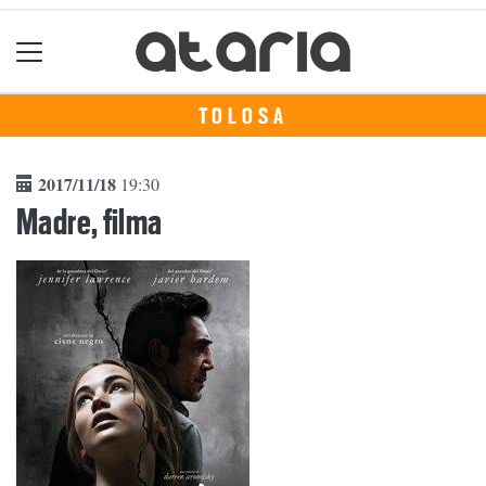
TOLOSA
2017/11/18
19:30
Madre, filma