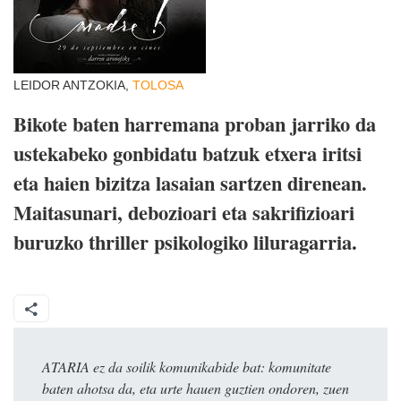
LEIDOR ANTZOKIA,
TOLOSA
Bikote baten harremana proban jarriko da
ustekabeko gonbidatu batzuk etxera iritsi
eta haien bizitza lasaian sartzen direnean.
Maitasunari, debozioari eta sakrifizioari
buruzko thriller psikologiko liluragarria.
ATARIA ez da soilik komunikabide bat: komunitate
baten ahotsa da, eta urte hauen guztien ondoren, zuen