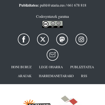
Publizitatea:
publi@ataria.eus
/ 661 678 818
Codesyntaxek garatua
HONI BURUZ
LEGE OHARRA
PUBLIZITATEA
ARAUAK
HARREMANETARAKO
RSS