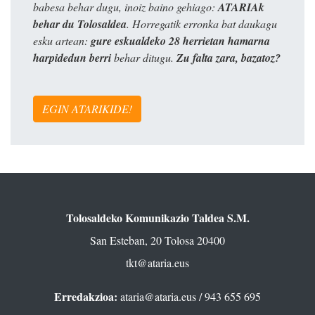
babesa behar dugu, inoiz baino gehiago:
ATARIAk
behar du Tolosaldea
. Horregatik erronka bat daukagu
esku artean:
gure eskualdeko 28 herrietan hamarna
harpidedun berri
behar ditugu.
Zu falta zara, bazatoz?
EGIN ATARIKIDE!
Tolosaldeko Komunikazio Taldea S.M.
San Esteban, 20 Tolosa 20400
tkt@ataria.eus
Erredakzioa:
ataria@ataria.eus
/ 943 655 695