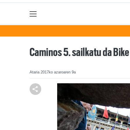
Caminos 5. sailkatu da Bik
Ataria
2017ko azaroaren 9a