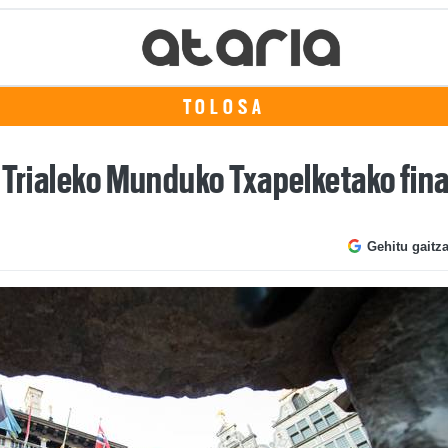
TOLOSA
e Trialeko Munduko Txapelketako fin
Gehitu gaitz