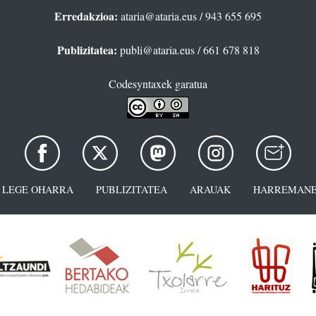
Erredakzioa:
ataria@ataria.eus
/ 943 655 695
Publizitatea:
publi@ataria.eus
/ 661 678 818
Codesyntaxek garatua
LEGE OHARRA
PUBLIZITATEA
ARAUAK
HARREMANE