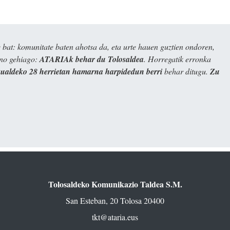
bat: komunitate baten ahotsa da, eta urte hauen guztien ondoren,
ino gehiago:
ATARIAk behar du Tolosaldea
. Horregatik erronka
kualdeko 28 herrietan hamarna harpidedun berri
behar ditugu.
Zu
Tolosaldeko Komunikazio Taldea S.M.
San Esteban, 20 Tolosa 20400
tkt@ataria.eus