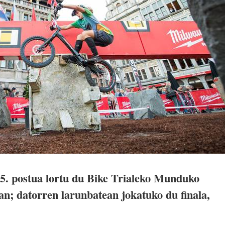
5. postua lortu du Bike Trialeko Munduko
an; datorren larunbatean jokatuko du finala,