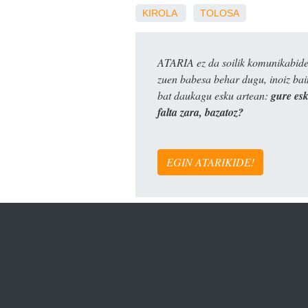
KIROLA
TOLOSA
ATARIA ez da soilik komunikabide 
zuen babesa behar dugu, inoiz ba
bat daukagu esku artean:
gure es
falta zara, bazatoz?
EGIN ATARIKIDE!