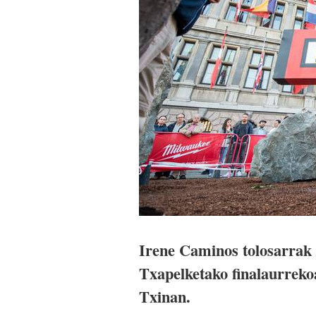
Irene Caminos tolosarrak 
Txapelketako finalaurreko
Txinan.