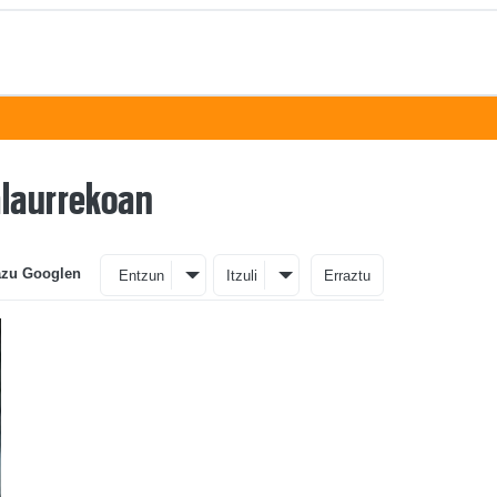
alaurrekoan
azu Googlen
Entzun
Itzuli
Erraztu