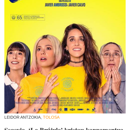
LEIDOR ANTZOKIA,
TOLOSA
Segovia. ‘La Brújula’ kristau-kanpamentua.