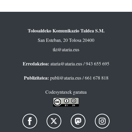
Tolosaldeko Komunikazio Taldea S.M.
San Esteban, 20 Tolosa 20400
tkt@ataria.eus
Erredakzioa:
ataria@ataria.eus
/ 943 655 695
Publizitatea:
publi@ataria.eus
/ 661 678 818
Codesyntaxek garatua