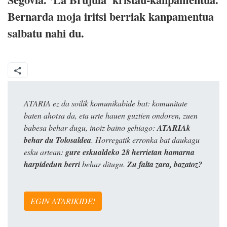
Bernarda moja iritsi berriak kanpamentua
salbatu nahi du.
ATARIA ez da soilik komunikabide bat: komunitate
baten ahotsa da, eta urte hauen guztien ondoren, zuen
babesa behar dugu, inoiz baino gehiago:
ATARIAk
behar du Tolosaldea
. Horregatik erronka bat daukagu
esku artean:
gure eskualdeko 28 herrietan hamarna
harpidedun berri
behar ditugu.
Zu falta zara, bazatoz?
EGIN ATARIKIDE!