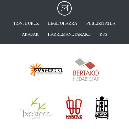
HONI BURUZ
LEGE OHARRA
PUBLIZITATEA
ARAUAK
HARREMANETARAKO
RSS