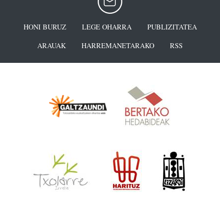
HONI BURUZ
LEGE OHARRA
PUBLIZITATEA
ARAUAK
HARREMANETARAKO
RSS