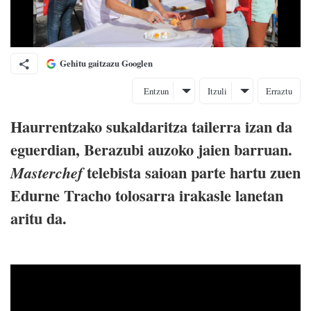
Gehitu gaitzazu Googlen
Entzun
Itzuli
Erraztu
Haurrentzako sukaldaritza tailerra izan da
eguerdian, Berazubi auzoko jaien barruan.
telebista saioan parte hartu zuen
Masterchef
Edurne Tracho tolosarra irakasle lanetan
aritu da.