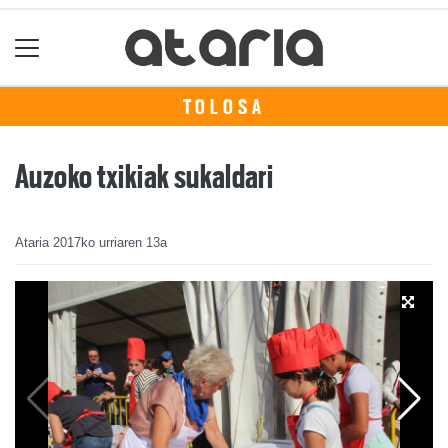
TOLOSA
Auzoko txikiak sukaldari
Ataria
2017ko urriaren 13a