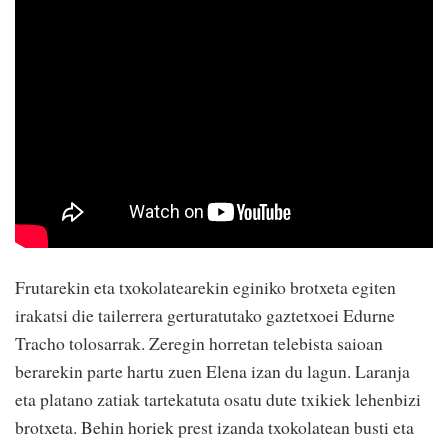
Frutarekin eta txokolatearekin eginiko brotxeta egiten
irakatsi die tailerrera gerturatutako gaztetxoei Edurne
Tracho tolosarrak. Zeregin horretan telebista saioan
berarekin parte hartu zuen Elena izan du lagun. Laranja
eta platano zatiak tartekatuta osatu dute txikiek lehenbizi
brotxeta. Behin horiek prest izanda txokolatean busti eta