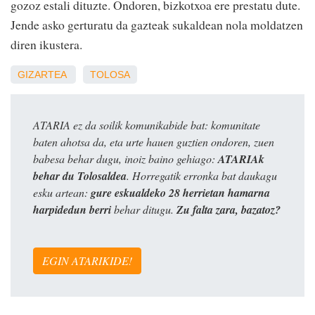
gozoz estali dituzte. Ondoren, bizkotxoa ere prestatu dute.
Jende asko gerturatu da gazteak sukaldean nola moldatzen
diren ikustera.
GIZARTEA
TOLOSA
ATARIA ez da soilik komunikabide bat: komunitate
baten ahotsa da, eta urte hauen guztien ondoren, zuen
babesa behar dugu, inoiz baino gehiago:
ATARIAk
behar du Tolosaldea
. Horregatik erronka bat daukagu
esku artean:
gure eskualdeko 28 herrietan hamarna
harpidedun berri
behar ditugu.
Zu falta zara, bazatoz?
EGIN ATARIKIDE!