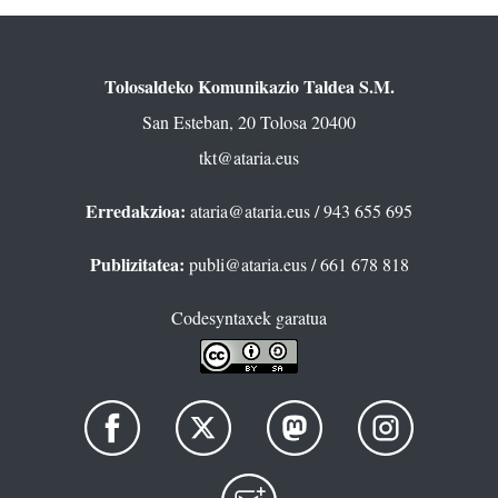
Tolosaldeko Komunikazio Taldea S.M.
San Esteban, 20 Tolosa 20400
tkt@ataria.eus
Erredakzioa:
ataria@ataria.eus
/ 943 655 695
Publizitatea:
publi@ataria.eus
/ 661 678 818
Codesyntaxek garatua