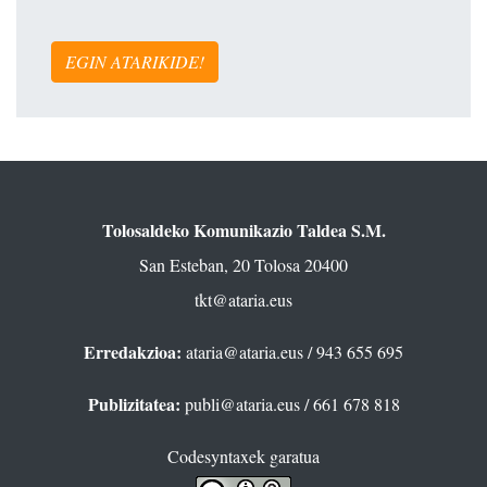
EGIN ATARIKIDE!
Tolosaldeko Komunikazio Taldea S.M.
San Esteban, 20 Tolosa 20400
tkt@ataria.eus
Erredakzioa:
ataria@ataria.eus
/ 943 655 695
Publizitatea:
publi@ataria.eus
/ 661 678 818
Codesyntaxek garatua