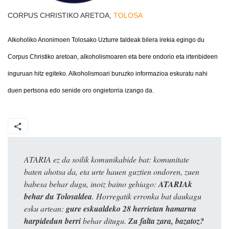
CORPUS CHRISTIKO ARETOA,
TOLOSA
Alkoholiko Anonimoen Tolosako Uzturre taldeak
bilera irekia egingo du
Corpus Christiko aretoan, alkoholismoaren eta bere ondorio eta irtenbideen
inguruan hitz egiteko. Alkoholismoari buruzko informazioa eskuratu nahi
duen pertsona edo senide oro ongietorria izango da.
ATARIA ez da soilik komunikabide bat: komunitate
baten ahotsa da, eta urte hauen guztien ondoren, zuen
babesa behar dugu, inoiz baino gehiago:
ATARIAk
behar du Tolosaldea
. Horregatik erronka bat daukagu
esku artean:
gure eskualdeko 28 herrietan hamarna
harpidedun berri
behar ditugu.
Zu falta zara, bazatoz?