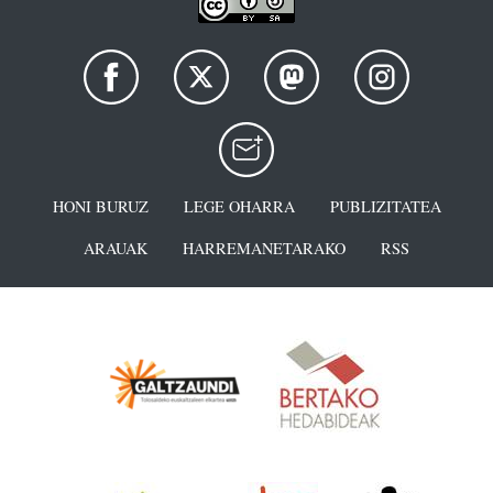
HONI BURUZ
LEGE OHARRA
PUBLIZITATEA
ARAUAK
HARREMANETARAKO
RSS