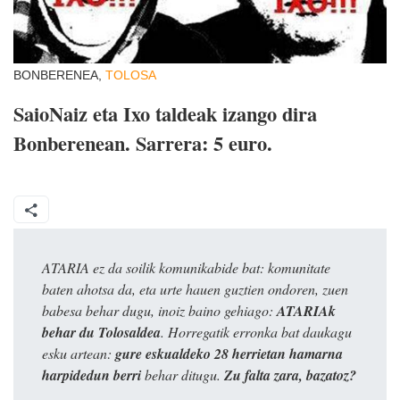
BONBERENEA,
TOLOSA
SaioNaiz eta Ixo taldeak izango dira
Bonberenean. Sarrera: 5 euro.
ATARIA ez da soilik komunikabide bat: komunitate
baten ahotsa da, eta urte hauen guztien ondoren, zuen
babesa behar dugu, inoiz baino gehiago:
ATARIAk
behar du Tolosaldea
. Horregatik erronka bat daukagu
esku artean:
gure eskualdeko 28 herrietan hamarna
harpidedun berri
behar ditugu.
Zu falta zara, bazatoz?