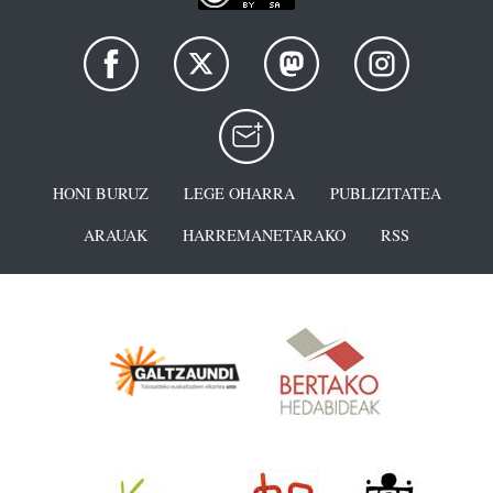
HONI BURUZ
LEGE OHARRA
PUBLIZITATEA
ARAUAK
HARREMANETARAKO
RSS