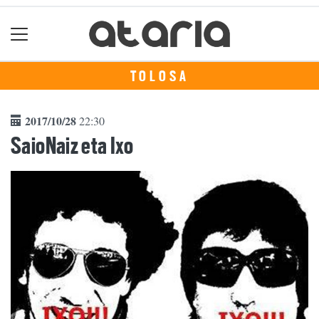
TOLOSA
2017/10/28
22:30
SaioNaiz eta Ixo