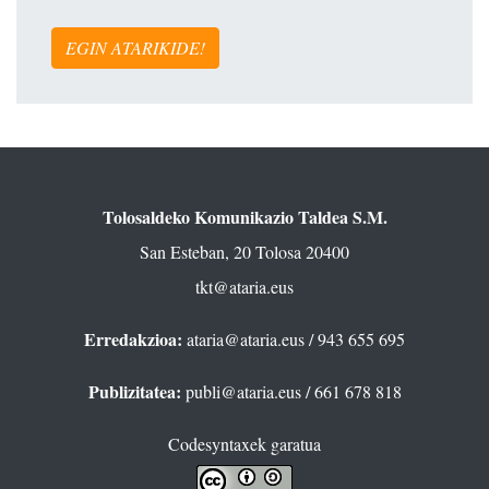
EGIN ATARIKIDE!
Tolosaldeko Komunikazio Taldea S.M.
San Esteban, 20 Tolosa 20400
tkt@ataria.eus
Erredakzioa:
ataria@ataria.eus
/ 943 655 695
Publizitatea:
publi@ataria.eus
/ 661 678 818
Codesyntaxek garatua