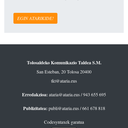
EGIN ATARIKIDE!
Tolosaldeko Komunikazio Taldea S.M.
San Esteban, 20 Tolosa 20400
tkt@ataria.eus
Erredakzioa:
ataria@ataria.eus
/ 943 655 695
Publizitatea:
publi@ataria.eus
/ 661 678 818
Codesyntaxek garatua