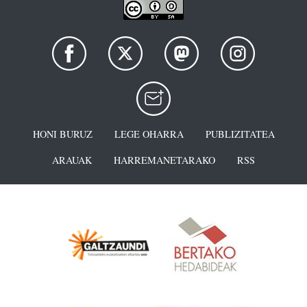
HONI BURUZ
LEGE OHARRA
PUBLIZITATEA
ARAUAK
HARREMANETARAKO
RSS