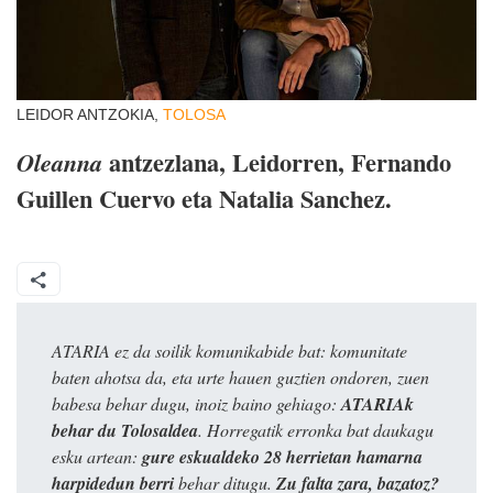
LEIDOR ANTZOKIA,
TOLOSA
antzezlana, Leidorren, Fernando
Oleanna
Guillen Cuervo eta Natalia Sanchez.
ATARIA ez da soilik komunikabide bat: komunitate
baten ahotsa da, eta urte hauen guztien ondoren, zuen
babesa behar dugu, inoiz baino gehiago:
ATARIAk
behar du Tolosaldea
. Horregatik erronka bat daukagu
esku artean:
gure eskualdeko 28 herrietan hamarna
harpidedun berri
behar ditugu.
Zu falta zara, bazatoz?