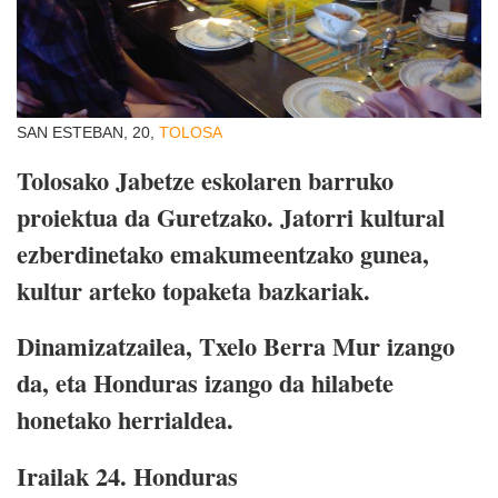
SAN ESTEBAN, 20,
TOLOSA
Tolosako Jabetze eskolaren barruko
proiektua da Guretzako. Jatorri kultural
ezberdinetako emakumeentzako gunea,
kultur arteko topaketa bazkariak.
Dinamizatzailea, Txelo Berra Mur izango
da, eta Honduras izango da hilabete
honetako herrialdea.
Irailak 24. Honduras