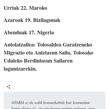
Urriak 22. Maroko
Azaroak 19. Bizilagunak
Abenduak 17. Nigeria
Antolatzailea: Tolosaldea Garatzeneko
Migrazio eta Aniztasun Saila, Tolosako
Udaleko Berdintasun Sailaren
laguntzarekin.
ATARIA ez da soilik komunikabide bat: komunitate
baten ahotsa da, eta urte hauen guztien ondoren, zuen