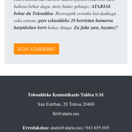
babesa behar dugu, inoiz baino gehiago:
ATARIAk
behar du Tolosaldea
. Horregatik erronka bat daukagu
esku artean:
gure eskualdeko 28 herrietan hamarna
harpidedun berri
behar ditugu.
Zu falta zara, bazatoz?
EGIN ATARIKIDE!
Tolosaldeko Komunikazio Taldea S.M.
San Esteban, 20 Tolosa 20400
tkt@ataria.eus
Erredakzioa:
ataria@ataria.eus
/ 943 655 695