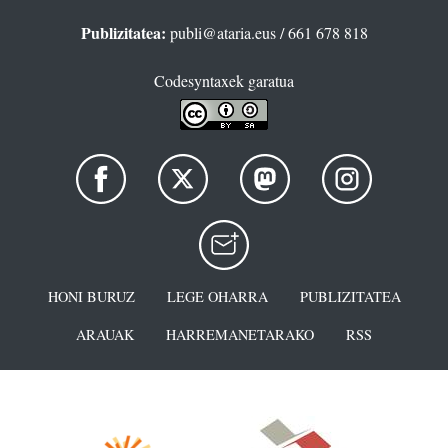
Publizitatea:
publi@ataria.eus
/ 661 678 818
Codesyntaxek garatua
HONI BURUZ
LEGE OHARRA
PUBLIZITATEA
ARAUAK
HARREMANETARAKO
RSS