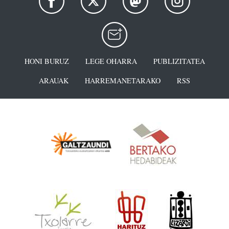
HONI BURUZ
LEGE OHARRA
PUBLIZITATEA
ARAUAK
HARREMANETARAKO
RSS