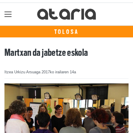
TOLOSA
Martxan da jabetze eskola
Itzea Urkizu Arsuaga
2017ko irailaren 14a