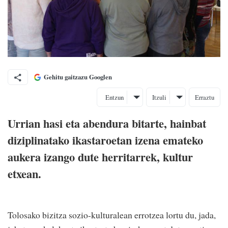
Gehitu gaitzazu Googlen
Entzun
Itzuli
Erraztu
Urrian hasi eta abendura bitarte, hainbat
diziplinatako ikastaroetan izena emateko
aukera izango dute herritarrek, kultur
etxean.
Tolosako bizitza sozio-kulturalean errotzea lortu du, jada,