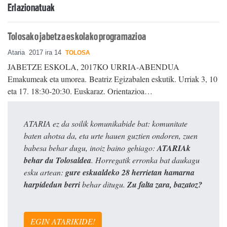
Erlazionatuak
Tolosako jabetza eskolako programazioa
Ataria
2017 ira 14
TOLOSA
JABETZE ESKOLA, 2017KO URRIA-ABENDUA
Emakumeak eta umorea. Beatriz Egizabalen eskutik. Urriak 3, 10
eta 17. 18:30-20:30. Euskaraz. Orientazioa…
ATARIA ez da soilik komunikabide bat: komunitate
baten ahotsa da, eta urte hauen guztien ondoren, zuen
babesa behar dugu, inoiz baino gehiago:
ATARIAk
behar du Tolosaldea
. Horregatik erronka bat daukagu
esku artean:
gure eskualdeko 28 herrietan hamarna
harpidedun berri
behar ditugu.
Zu falta zara, bazatoz?
EGIN ATARIKIDE!