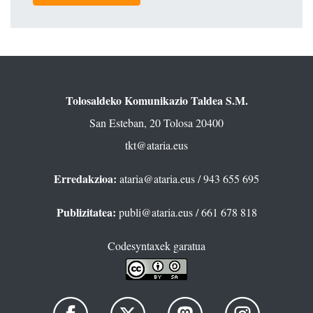
Tolosaldeko Komunikazio Taldea S.M.
San Esteban, 20 Tolosa 20400
tkt@ataria.eus
Erredakzioa:
ataria@ataria.eus
/ 943 655 695
Publizitatea:
publi@ataria.eus
/ 661 678 818
Codesyntaxek garatua