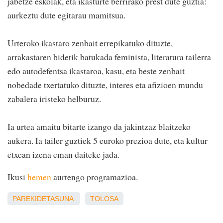
jabetze eskolak, eta ikasturte berrirako prest dute guztia:
aurkeztu dute egitarau mamitsua.
Urteroko ikastaro zenbait errepikatuko dituzte,
arrakastaren bidetik batukada feminista, literatura tailerra
edo autodefentsa ikastaroa, kasu, eta beste zenbait
nobedade txertatuko dituzte, interes eta afizioen mundu
zabalera iristeko helburuz.
Ia urtea amaitu bitarte izango da jakintzaz blaitzeko
aukera. Ia tailer guztiek 5 euroko prezioa dute, eta kultur
etxean izena eman daiteke jada.
Ikusi
hemen
aurtengo programazioa.
PAREKIDETASUNA
TOLOSA