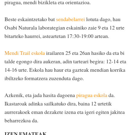
piragua, mendi bizikleta eta orientazioa.
Beste eskaintzetako bat
sendabelarrei
lotuta dago, hau
Osabi Naturala laborategian eskainiko zaie 9 eta 12 urte
bitarteko haurrei, asteartetan 17:30-19:00 artean.
Mendi Trail eskola
irailaren 25 eta 26an hasiko da eta bi
talde egongo dira aukeran, adin tarteari begira: 12-14 eta
14-16 urte. Eskola hau haur eta gazteak mendian korrika
ibiltzeko formatzera zuzenduta dago.
Azkenik, eta jada hasita dagoena
piragua eskola
da.
Ikastaroak adinka sailkatuko dira, baina 12 urtetik
aurrerakoek eman dezakete izena eta igeri egiten jakitea
beharrezkoa da.
IZEN EMATEAK