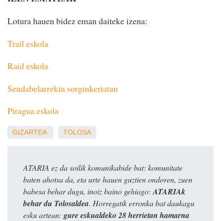
Lotura hauen bidez eman daiteke izena:
Trail eskola
Raid eskola
Sendabelarrekin sorginkeriatan
Piragua eskola
GIZARTEA
TOLOSA
ATARIA ez da soilik komunikabide bat: komunitate
baten ahotsa da, eta urte hauen guztien ondoren, zuen
babesa behar dugu, inoiz baino gehiago:
ATARIAk
behar du Tolosaldea
. Horregatik erronka bat daukagu
esku artean:
gure eskualdeko 28 herrietan hamarna