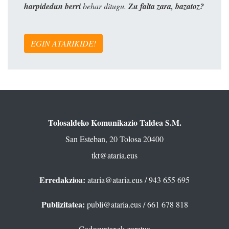
harpidedun berri
behar ditugu.
Zu falta zara, bazatoz?
EGIN ATARIKIDE!
Tolosaldeko Komunikazio Taldea S.M.
San Esteban, 20 Tolosa 20400
tkt@ataria.eus
Erredakzioa:
ataria@ataria.eus
/ 943 655 695
Publizitatea:
publi@ataria.eus
/ 661 678 818
Codesyntaxek garatua