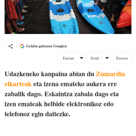
Gehitu gaitzazu Googlen
Entzun
Itzuli
Erraztu
Udazkeneko kanpaina abian du
Zumardia
elkarteak
eta izena emateko aukera ere
zabalik dago. Eskaintza zabala dago eta
izen emateak helbide elektronikoz edo
telefonoz egin daitezke.