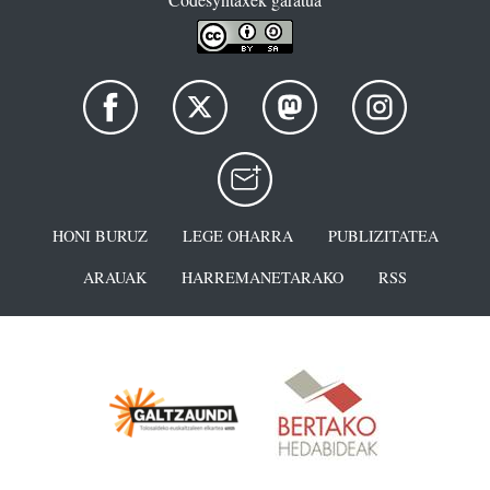
HONI BURUZ
LEGE OHARRA
PUBLIZITATEA
ARAUAK
HARREMANETARAKO
RSS