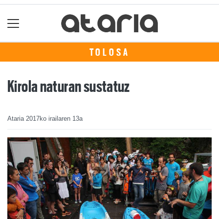
TOLOSA
Kirola naturan sustatuz
Ataria
2017ko irailaren 13a