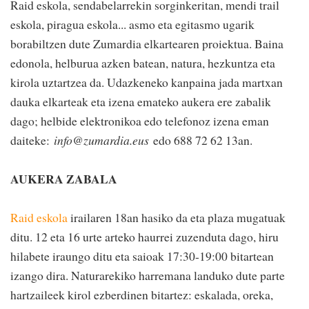
Raid eskola, sendabelarrekin sorginkeritan, mendi trail
eskola, piragua eskola... asmo eta egitasmo ugarik
borabiltzen dute Zumardia elkartearen proiektua. Baina
edonola, helburua azken batean, natura, hezkuntza eta
kirola uztartzea da. Udazkeneko kanpaina jada martxan
dauka elkarteak eta izena emateko aukera ere zabalik
dago; helbide elektronikoa edo telefonoz izena eman
daiteke:
info@zumardia.eus
edo 688 72 62 13an.
AUKERA ZABALA
Raid eskola
irailaren 18an hasiko da eta plaza mugatuak
ditu. 12 eta 16 urte arteko haurrei zuzenduta dago, hiru
hilabete iraungo ditu eta saioak 17:30-19:00 bitartean
izango dira. Naturarekiko harremana landuko dute parte
hartzaileek kirol ezberdinen bitartez: eskalada, oreka,