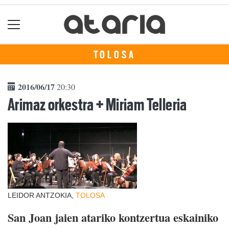
TOLOSA
2016/06/17
20:30
Arimaz orkestra + Miriam Telleria
LEIDOR ANTZOKIA,
TOLOSA
San Joan jaien atariko kontzertua eskainiko