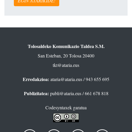
EGIN ATARIKIDE!
Tolosaldeko Komunikazio Taldea S.M.
San Esteban, 20 Tolosa 20400
tkt@ataria.eus
Erredakzioa:
ataria@ataria.eus
/ 943 655 695
Publizitatea:
publi@ataria.eus
/ 661 678 818
Codesyntaxek garatua