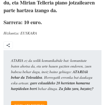
du, eta Mirian Telleria piano jotzailearen
parte hartzea izango da.
Sarrera: 10 euro.
Hizkuntza:
EUSKARA
ATARIA ez da soilik komunikabide bat: komunitate
baten ahotsa da, eta urte hauen guztien ondoren, zuen
babesa behar dugu, inoiz baino gehiago:
ATARIAk
behar du Tolosaldea
. Horregatik erronka bat daukagu
esku artean:
gure eskualdeko 28 herrietan hamarna
harpidedun berri
behar ditugu.
Zu falta zara, bazatoz?