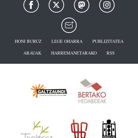
HONI BURUZ
LEGE OHARRA
PUBLIZITATEA
ARAUAK
HARREMANETARAKO
RSS