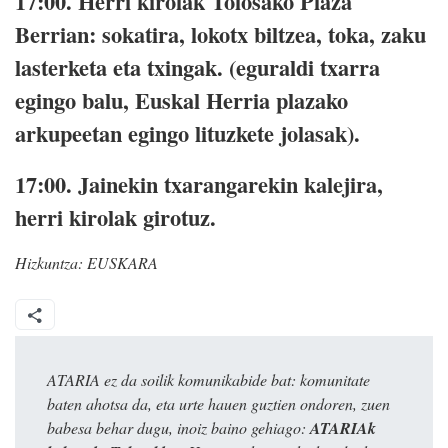
17:00.
Herri kirolak Tolosako Plaza
Berrian: sokatira, lokotx biltzea, toka, zaku
lasterketa eta txingak. (eguraldi txarra
egingo balu, Euskal Herria plazako
arkupeetan egingo lituzkete jolasak).
17:00.
Jainekin txarangarekin kalejira,
herri kirolak girotuz.
Hizkuntza:
EUSKARA
ATARIA ez da soilik komunikabide bat: komunitate
baten ahotsa da, eta urte hauen guztien ondoren, zuen
babesa behar dugu, inoiz baino gehiago:
ATARIAk