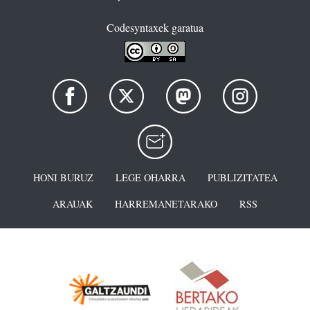
Codesyntaxek garatua
HONI BURUZ
LEGE OHARRA
PUBLIZITATEA
ARAUAK
HARREMANETARAKO
RSS