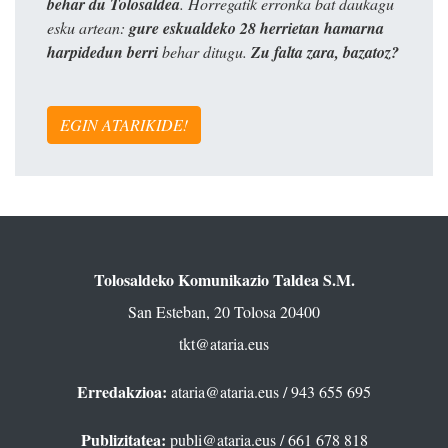
behar du Tolosaldea
. Horregatik erronka bat daukagu
esku artean:
gure eskualdeko 28 herrietan hamarna
harpidedun berri
behar ditugu.
Zu falta zara, bazatoz?
EGIN ATARIKIDE!
Tolosaldeko Komunikazio Taldea S.M.
San Esteban, 20 Tolosa 20400
tkt@ataria.eus
Erredakzioa:
ataria@ataria.eus
/ 943 655 695
Publizitatea:
publi@ataria.eus
/ 661 678 818