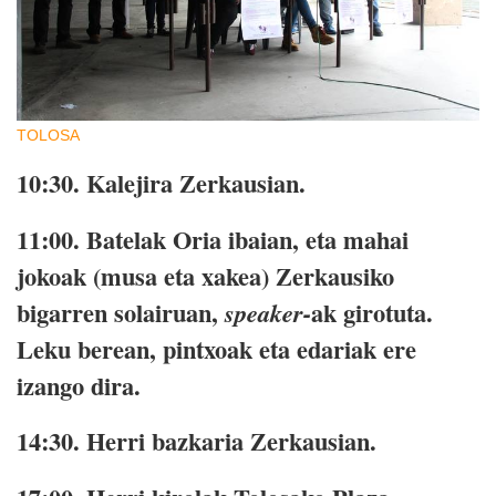
TOLOSA
10:30.
Kalejira Zerkausian.
11:00.
Batelak Oria ibaian, eta mahai
jokoak (musa eta xakea) Zerkausiko
bigarren solairuan,
ak girotuta.
speaker-
Leku berean, pintxoak eta edariak ere
izango dira.
14:30.
Herri bazkaria Zerkausian.