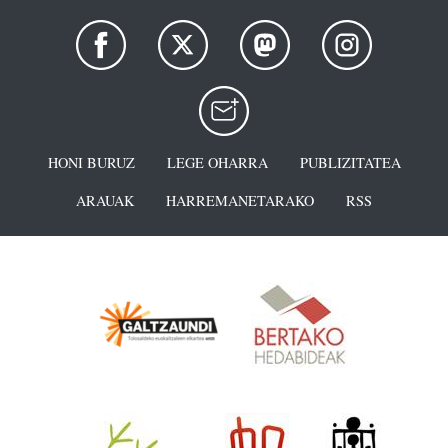
HONI BURUZ
LEGE OHARRA
PUBLIZITATEA
ARAUAK
HARREMANETARAKO
RSS