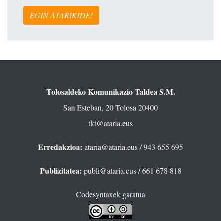
EGIN ATARIKIDE!
Tolosaldeko Komunikazio Taldea S.M.
San Esteban, 20 Tolosa 20400
tkt@ataria.eus
Erredakzioa:
ataria@ataria.eus
/ 943 655 695
Publizitatea:
publi@ataria.eus
/ 661 678 818
Codesyntaxek garatua