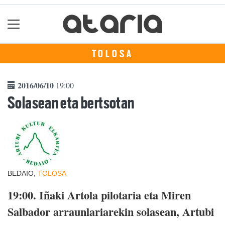
TOLOSA
2016/06/10
19:00
Solasean eta bertsotan
BEDAIO,
TOLOSA
19:00.
Iñaki Artola pilotaria eta Miren
Salbador arraunlariarekin solasean, Artubi