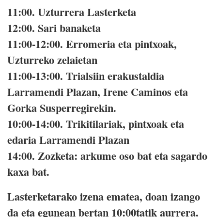
11:00. Uzturrera Lasterketa
12:00. Sari banaketa
11:00-12:00. Erromeria eta pintxoak,
Uzturreko zelaietan
11:00-13:00. Trialsiin erakustaldia
Larramendi Plazan, Irene Caminos eta
Gorka Susperregirekin.
10:00-14:00. Trikitilariak, pintxoak eta
edaria Larramendi Plazan
14:00. Zozketa: arkume oso bat eta sagardo
kaxa bat.
Lasterketarako izena ematea, doan izango
da eta egunean bertan 10:00tatik aurrera.