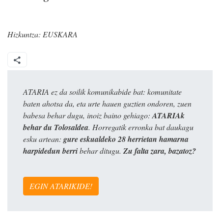
Hizkuntza:
EUSKARA
ATARIA ez da soilik komunikabide bat: komunitate
baten ahotsa da, eta urte hauen guztien ondoren, zuen
babesa behar dugu, inoiz baino gehiago:
ATARIAk
behar du Tolosaldea
. Horregatik erronka bat daukagu
esku artean:
gure eskualdeko 28 herrietan hamarna
harpidedun berri
behar ditugu.
Zu falta zara, bazatoz?
EGIN ATARIKIDE!