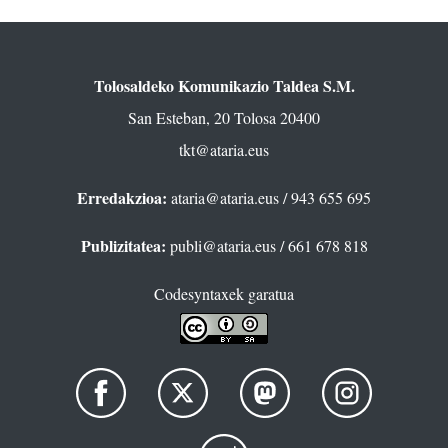
Tolosaldeko Komunikazio Taldea S.M.
San Esteban, 20 Tolosa 20400
tkt@ataria.eus
Erredakzioa:
ataria@ataria.eus
/ 943 655 695
Publizitatea:
publi@ataria.eus
/ 661 678 818
Codesyntaxek garatua