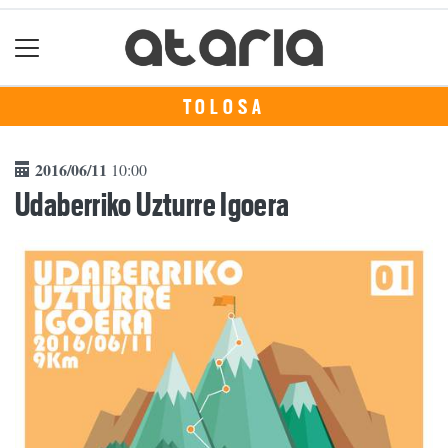
TOLOSA
2016/06/11
10:00
Udaberriko Uzturre Igoera