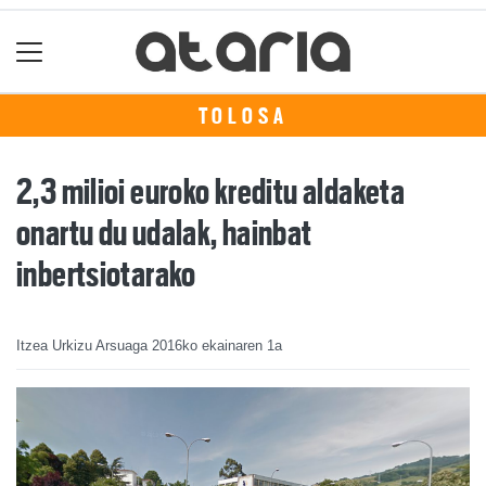
TOLOSA
2,3 milioi euroko kreditu aldaketa
onartu du udalak, hainbat
inbertsiotarako
Itzea Urkizu Arsuaga
2016ko ekainaren 1a