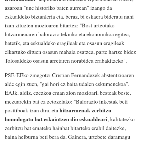
azaroan "une historiko baten aurrean" izango da
eskualdeko biztanleria eta, beraz, bi eskaera bideratu nahi
izan zituzten mozioaren bitartez: "Bost urteotako
hitzarmenaren balorazio tekniko eta ekonomikoa egitea,
batetik, eta eskualdeko eragileak eta osasun eragileak
elkartuko dituen osasun mahaia osatzea, parte hartze bidez
Tolosaldeko osasun arretaren norabidea erabakitzeko".
PSE-EEko zinegotzi Cristian Fernandezek abstentzioaren
alde egin zuen, "gai hori ez baita udalen eskumenekoa".
EAJk, aldiz, ezezkoa eman zion mozioari, besteak beste,
mezuarekin bat ez zetozelako: "Balorazio inkestak beti
hitzarmenak zerbitzu
positiboak izan dira, eta
homologatu bat eskaintzen dio eskualdeari
; kalitatezko
zerbitzu bat emateko hainbat bitarteko erabil daitezke,
baina helburua beti bera da. Gainera, urtebete daramagu