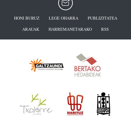
HONI BURUZ
LEGE OHARRA
PUBLIZITATEA
ARAUAK
HARREMANETARAKO
RSS