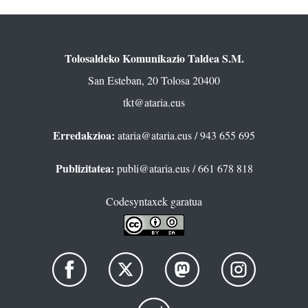
Tolosaldeko Komunikazio Taldea S.M.
San Esteban, 20 Tolosa 20400
tkt@ataria.eus
Erredakzioa:
ataria@ataria.eus
/ 943 655 695
Publizitatea:
publi@ataria.eus
/ 661 678 818
Codesyntaxek garatua