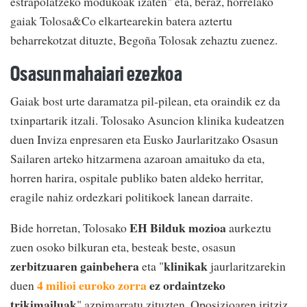
estrapolatzeko modukoak izaten" eta, beraz, horrelako
gaiak Tolosa&Co elkartearekin batera aztertu
beharrekotzat dituzte, Begoña Tolosak zehaztu zuenez.
Osasun mahaiari ezezkoa
Gaiak bost urte daramatza pil-pilean, eta oraindik ez da
txinpartarik itzali. Tolosako Asuncion klinika kudeatzen
duen Inviza enpresaren eta Eusko Jaurlaritzako Osasun
Sailaren arteko hitzarmena azaroan amaituko da eta,
horren harira, ospitale publiko baten aldeko herritar,
eragile nahiz ordezkari politikoek lanean darraite.
EH Bilduk mozioa
Bide horretan, Tolosako
aurkeztu
zuen osoko bilkuran eta, besteak beste, osasun
zerbitzuaren gainbehera
klinikak
eta "
jaurlaritzarekin
4 milioi euroko zorra
ez ordaintzeko
duen
trikimailuak
" azpimarratu zituzten. Oposizioaren iritziz,