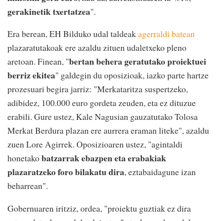
gerakinetik txertatzea
".
Era berean, EH Bilduko udal taldeak
agerraldi batean
plazaratutakoak ere azaldu zituen udaletxeko pleno
bertan behera geratutako proiektuei
aretoan. Finean, "
berriz ekitea
" galdegin du oposizioak, iazko parte hartze
prozesuari begira jarriz: "Merkataritza suspertzeko,
adibidez, 100.000 euro gordeta zeuden, eta ez dituzue
erabili. Gure ustez, Kale Nagusian gauzatutako Tolosa
Merkat Berdura plazan ere aurrera eraman liteke", azaldu
zuen Lore Agirrek. Oposizioaren ustez, "agintaldi
batzarrak ebazpen eta erabakiak
honetako
plazaratzeko foro bilakatu dira
, eztabaidagune izan
beharrean".
Gobernuaren iritziz, ordea, "proiektu guztiak ez dira