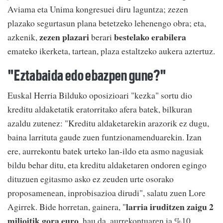
Aviama eta Unima kongresuei diru laguntza; zezen
plazako segurtasun plana betetzeko lehenengo obra; eta,
zezen plazari
bestelako erabilera
azkenik,
berari
emateko ikerketa, tartean, plaza estaltzeko aukera aztertuz.
"Eztabaida edo ebazpen gune?"
Euskal Herria Bilduko oposizioari "kezka" sortu dio
kreditu aldaketatik eratorritako afera batek, bilkuran
azaldu zutenez: "Kreditu aldaketarekin arazorik ez dugu,
baina larrituta gaude zuen funtzionamenduarekin. Izan
ere, aurrekontu batek urteko lan-ildo eta asmo nagusiak
bildu behar ditu, eta kreditu aldaketaren ondoren egingo
dituzuen egitasmo asko ez zeuden urte osorako
proposamenean, inprobisazioa dirudi", salatu zuen Lore
larria iruditzen zaigu 2
Agirrek. Bide horretan, gainera, "
milioitik gora euro
, hau da, aurrekontuaren ia %10,