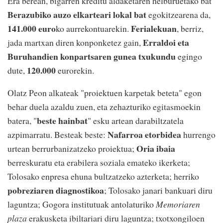
Era berean, bigarren kreditu aldaketaren helburuetako bat
Berazubiko auzo elkarteari lokal bat
egokitzearena da,
141.000 euro
Ferialekuan
ko aurrekontuarekin.
, berriz,
Erraldoi eta
jada martxan diren konponketez gain,
Buruhandien konpartsaren gunea txukundu
egingo
120.000
dute,
eurorekin.
Olatz Peon alkateak "proiektuen karpetak beteta" egon
behar duela azaldu zuen, eta zehazturiko egitasmoekin
beste hainbat
batera, "
" esku artean darabiltzatela
Nafarroa etorbidea
azpimarratu. Besteak beste:
hurrengo
Oria ibaia
urtean berrurbanizatzeko proiektua;
berreskuratu eta erabilera soziala emateko ikerketa;
Tolosako enpresa ehuna bultzatzeko azterketa; herriko
pobreziaren diagnostikoa
; Tolosako janari bankuari diru
laguntza; Gogora institutuak antolaturiko
Memoriaren
plaza
erakusketa ibiltariari diru laguntza; txotxongiloen