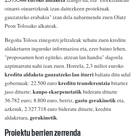
oinarri-oinarrizkoak izan daitezkeen proiektuak
gauzatzeko erabakia" izan dela nabarmendu zuen Olatz
Peon Tolosako alkateak.
Begoña Tolosa zinegotzi jeltzaleak xehatu zuen kreditu
aldaketaren inguruko informazioa eta, ezer baino lehen,
"proposamen hori egiteko, atzean lan handia" dagoela
azpimarratu nahi izan zuen. Horrela, 2,3 milioi euroko
kreditu aldaketa gauzatzeko lau iturri
baliatu ditu udal
kreditu transferentzia
gobernuak: 22.500 euro
bitartez
kanpo ekarpenetatik
jaso dituzte;
bideratu dituzte
gastu gerakinetik
36.782 euro; 8.800 euro, berriz,
eta,
azkenik, 2.327.718 euro bideratu dituzte, kreditu
gerakinetik
aldaketara,
.
Proiektu berrien zerrenda