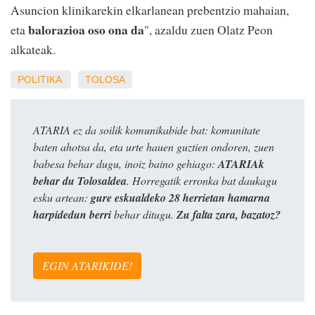
Asuncion klinikarekin elkarlanean prebentzio mahaian,
balorazioa oso ona da
eta
", azaldu zuen Olatz Peon
alkateak.
POLITIKA
TOLOSA
ATARIA ez da soilik komunikabide bat: komunitate
baten ahotsa da, eta urte hauen guztien ondoren, zuen
babesa behar dugu, inoiz baino gehiago:
ATARIAk
behar du Tolosaldea
. Horregatik erronka bat daukagu
esku artean:
gure eskualdeko 28 herrietan hamarna
harpidedun berri
behar ditugu.
Zu falta zara, bazatoz?
EGIN ATARIKIDE!