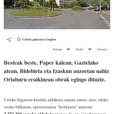
Gehitu gaitzazu Googlen
Entzun
Itzuli
Erraztu
Besteak beste, Paper kalean, Gaztelako
atean, Bidebieta eta Izaskun auzoetan nahiz
Oriaburu eraikinean obrak egingo dituzte.
Urteko bigarren kreditu aldaketa onartu zuten, atzo, ohiko
osoko bilkuran, oposizioaren "kezkaren" aurrean.
2.373.300 euroko aldaketa
izango da, eta "etorkizunean