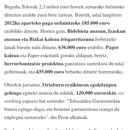
Begoña Tolosak 2,3 milioi euro horiek zertarako baliatuko
dituzten azaldu zuen bere tartean. Batetik, udal langileen
2012ko aparteko paga ordaintzeko 185.000 euro
Bidebieta auzoan, Izaskun
erabiliko dituzte. Horrez gain,
auzoan eta Bizkai kalean irisgarritasuna
hobetzeko
636.000 euro
Paper
lanak burutu nahi dituzte,
erabiliz.
kalean
eta Paper eskolatik gorako aldapan, berriz,
berrurbanizatze proiektua
gauzatzea aurreikusi du udal
435.000 euro
gobernuak, eta
beharko dituzte horretarako.
Oriaburu eraikinean egokitzapen
Obrekin jarraituz,
gehiago
120.000 eurorekin
egiteko asmoa du udalak,
,
co-
working
espazio bat sortzeko: "Tolosaldea Garatzenekin
batera egingo dugu, eta benetan garrantzitsua izango da
enplegua sustatzeko", dio Peon alkateak.