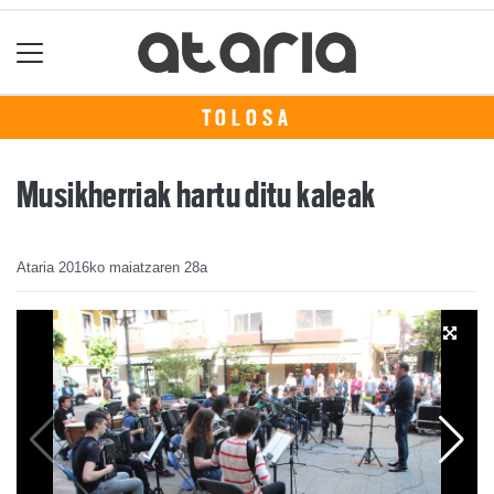
TOLOSA
Musikherriak hartu ditu kaleak
Ataria
2016ko maiatzaren 28a