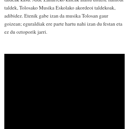
taldek, Tolosako Musika Eskolako akordeoi taldekoak,
adibidez. Etenik gabe izan da musika Tolosan gaur
goizean; eguraldiak ere parte hartu nahi izan du festan eta
ez du oztoporik jarri.