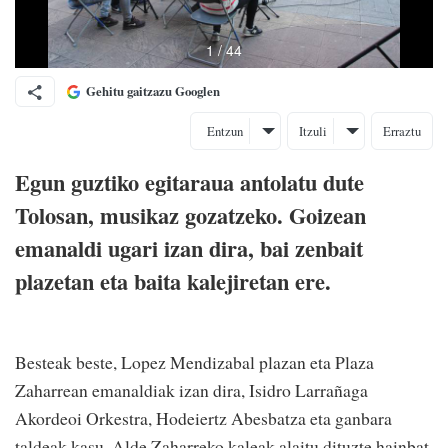
Gehitu gaitzazu Googlen
Entzun
Itzuli
Erraztu
Egun guztiko egitaraua antolatu dute
Tolosan, musikaz gozatzeko. Goizean
emanaldi ugari izan dira, bai zenbait
plazetan eta baita kalejiretan ere.
Besteak beste, Lopez Mendizabal plazan eta Plaza
Zaharrean emanaldiak izan dira, Isidro Larrañaga
Akordeoi Orkestra, Hodeiertz Abesbatza eta ganbara
taldeak kasu. Alde Zaharreko kaleak alaitu dituzte hainbat