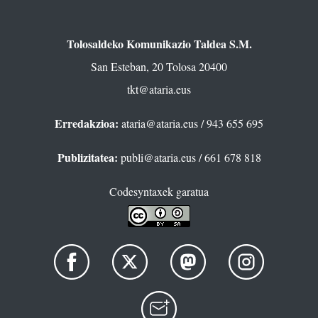
Tolosaldeko Komunikazio Taldea S.M.
San Esteban, 20 Tolosa 20400
tkt@ataria.eus
Erredakzioa:
ataria@ataria.eus
/ 943 655 695
Publizitatea:
publi@ataria.eus
/ 661 678 818
Codesyntaxek garatua