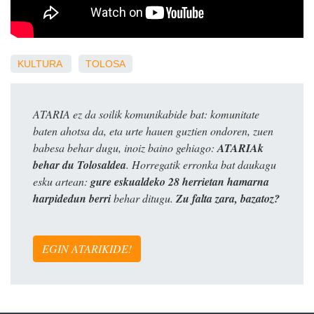
KULTURA
TOLOSA
ATARIA ez da soilik komunikabide bat: komunitate
baten ahotsa da, eta urte hauen guztien ondoren, zuen
babesa behar dugu, inoiz baino gehiago:
ATARIAk
behar du Tolosaldea
. Horregatik erronka bat daukagu
esku artean:
gure eskualdeko 28 herrietan hamarna
harpidedun berri
behar ditugu.
Zu falta zara, bazatoz?
EGIN ATARIKIDE!