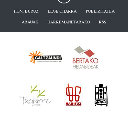
HONI BURUZ
LEGE OHARRA
PUBLIZITATEA
ARAUAK
HARREMANETARAKO
RSS