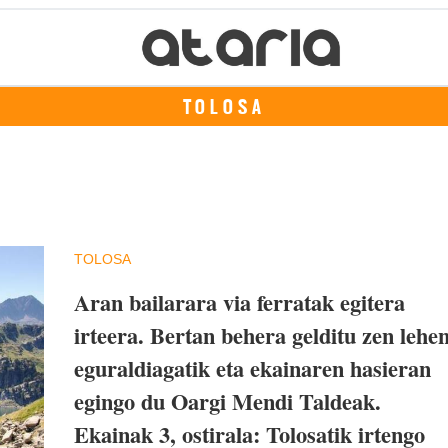
TOLOSA
TOLOSA
Aran bailarara via ferratak egitera
irteera. Bertan behera gelditu zen lehe
eguraldiagatik eta ekainaren hasieran
egingo du Oargi Mendi Taldeak.
Ekainak 3, ostirala
: Tolosatik irtengo