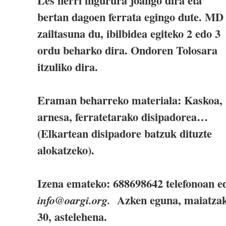
Les herri ingurura joango dira eta
bertan dagoen ferrata egingo dute. MD
zailtasuna du, ibilbidea egiteko 2 edo 3
ordu beharko dira. Ondoren Tolosara
itzuliko dira.
Eraman beharreko materiala: Kaskoa,
arnesa, ferratetarako disipadorea…
(Elkartean disipadore batzuk dituzte
alokatzeko).
Izena emateko: 688698642 telefonoan e
Azken eguna, maiatza
info@oargi.org.
30, astelehena.