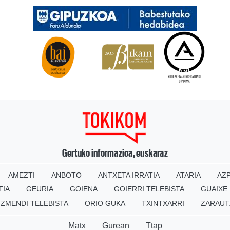
Gertuko informazioa, euskaraz
AMEZTI
ANBOTO
ANTXETA IRRATIA
ATARIA
AZP
TIA
GEURIA
GOIENA
GOIERRI TELEBISTA
GUAIXE
IZMENDI TELEBISTA
ORIO GUKA
TXINTXARRI
ZARAUT
Matx
Gurean
Ttap