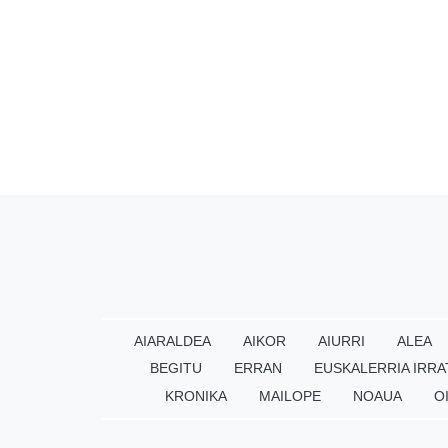
AIARALDEA
AIKOR
AIURRI
ALEA
BEGITU
ERRAN
EUSKALERRIA IRRA
KRONIKA
MAILOPE
NOAUA
O