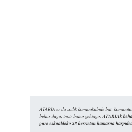
ATARIA ez da soilik komunikabide bat: komunitat
behar dugu, inoiz baino gehiago:
ATARIAk behar
gure eskualdeko 28 herrietan hamarna harpide