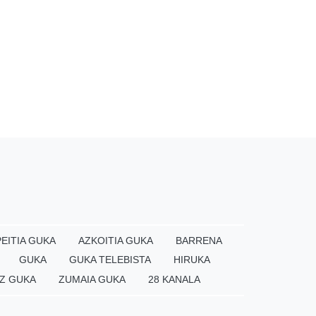
EITIA GUKA
AZKOITIA GUKA
BARRENA
GUKA
GUKA TELEBISTA
HIRUKA
Z GUKA
ZUMAIA GUKA
28 KANALA