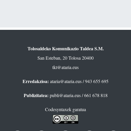
Tolosaldeko Komunikazio Taldea S.M.
San Esteban, 20 Tolosa 20400
tkt@ataria.eus
Erredakzioa:
ataria@ataria.eus
/ 943 655 695
Publizitatea:
publi@ataria.eus
/ 661 678 818
Codesyntaxek garatua