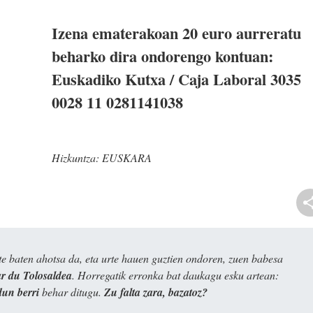
Izena ematerakoan 20 euro aurreratu
beharko dira ondorengo kontuan:
Euskadiko Kutxa / Caja Laboral 3035
0028 11 0281141038
Hizkuntza:
EUSKARA
e baten ahotsa da, eta urte hauen guztien ondoren, zuen babesa
 du Tolosaldea
. Horregatik erronka bat daukagu esku artean:
dun berri
behar ditugu.
Zu falta zara, bazatoz?