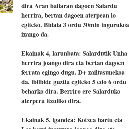
dira Aran bailaran dagoen Salardu
herrira, bertan dagoen aterpean lo
egiteko. Bidaia 3 ordu 30min ingurukoa
izango da.
Ekainak 4, larunbata
: Salardutik Unha
herrira joango dira eta bertan dagoen
ferrata egingo dugu. D+ zailtasunekoa
da, ibilbide guztia egiteko 5 edo 6 ordu
beharko dira. Berriro ere Salarduko
aterpera itzuliko dira.
Ekainak 5, igandea
: Kotxea hartu eta