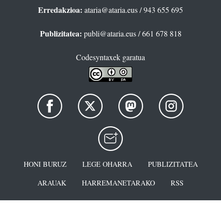
Erredakzioa:
ataria@ataria.eus
/ 943 655 695
Publizitatea:
publi@ataria.eus
/ 661 678 818
Codesyntaxek garatua
HONI BURUZ
LEGE OHARRA
PUBLIZITATEA
ARAUAK
HARREMANETARAKO
RSS