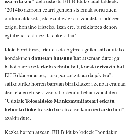
ezarritakoa"
dela uste du EH Bilduko udal taldeak:
"2014ko azaroan ezarri genuen sistemak sortu zuen
ohitura aldaketa, eta ezinbestekoa izan dela iruditzen
zaigu, honaino iristeko. Izan ere, birziklatzea denon
eginbeharra da, ez da aukera bat".
Ideia horri tiraz, Iriartek eta Agirrek gaika sailkatutako
datuetan hutsune bat
hondakinen
atzeman dute: gai
azterketa xehatu bat, karakterizazio bat
bakoitzaren
.
EH Bilduren ustez, "oso garrantzitsua da jakitea",
sailkaturiko horren barruan birziklatzera zenbat eraman
den, eta errefusera zenbat bideratu behar izan duten:
Udalak Tolosaldeko Mankomunitateari eskatu
"
beharko lioke
frakzio bakoitzaren karakterizazio hori",
azaldu dute.
Kezka horren atzean, EH Bilduko kideek "hondakin