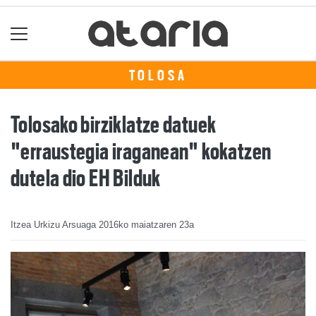
TOLOSA
Tolosako birziklatze datuek
"erraustegia iraganean" kokatzen
dutela dio EH Bilduk
Itzea Urkizu Arsuaga
2016ko maiatzaren 23a