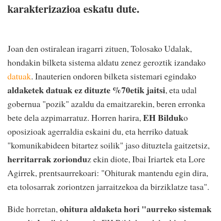
karakterizazioa eskatu dute.
Joan den ostiralean iragarri zituen, Tolosako Udalak,
hondakin bilketa sistema aldatu zenez geroztik izandako
datuak
. Inauterien ondoren bilketa sistemari egindako
aldaketek datuak ez dituzte %70etik jaitsi
, eta udal
gobernua "pozik" azaldu da emaitzarekin, beren erronka
EH Bilduk
bete dela azpimarratuz. Horren harira,
o
oposizioak agerraldia eskaini du, eta herriko datuak
"komunikabideen bitartez soilik" jaso dituztela gaitzetsiz,
herritarrak zoriondu
z ekin diote, Ibai Iriartek eta Lore
Agirrek, prentsaurrekoari: "Ohiturak mantendu egin dira,
eta tolosarrak zoriontzen jarraitzekoa da birziklatze tasa".
ohitura aldaketa hori "aurreko sistemak
Bide horretan,