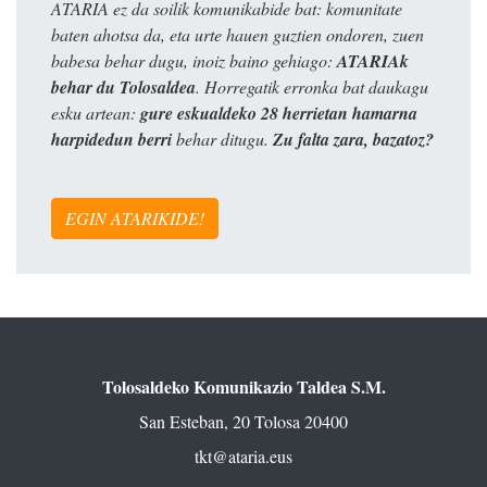
ATARIA ez da soilik komunikabide bat: komunitate
baten ahotsa da, eta urte hauen guztien ondoren, zuen
babesa behar dugu, inoiz baino gehiago:
ATARIAk
behar du Tolosaldea
. Horregatik erronka bat daukagu
esku artean:
gure eskualdeko 28 herrietan hamarna
harpidedun berri
behar ditugu.
Zu falta zara, bazatoz?
EGIN ATARIKIDE!
Tolosaldeko Komunikazio Taldea S.M.
San Esteban, 20 Tolosa 20400
tkt@ataria.eus