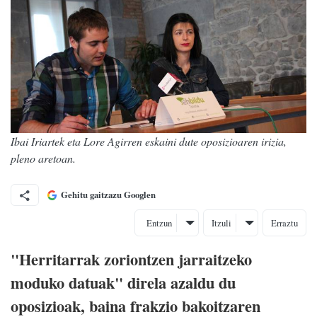
Ibai Iriartek eta Lore Agirren eskaini dute oposizioaren irizia,
pleno aretoan.
Gehitu gaitzazu Googlen
Entzun
Itzuli
Erraztu
"Herritarrak zoriontzen jarraitzeko
moduko datuak" direla azaldu du
oposizioak, baina frakzio bakoitzaren