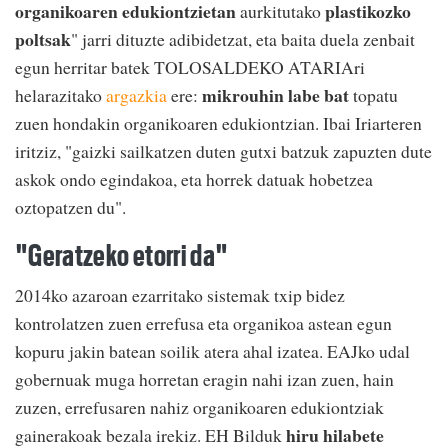
organikoaren edukiontzietan
plastikozko
aurkitutako
poltsak
" jarri dituzte adibidetzat, eta baita duela zenbait
egun herritar batek TOLOSALDEKO ATARIAri
mikrouhin labe bat
helarazitako
argazkia
ere:
topatu
zuen hondakin organikoaren edukiontzian. Ibai Iriarteren
iritziz, "gaizki sailkatzen duten gutxi batzuk zapuzten dute
askok ondo egindakoa, eta horrek datuak hobetzea
oztopatzen du".
"Geratzeko etorri da"
2014ko azaroan ezarritako sistemak txip bidez
kontrolatzen zuen errefusa eta organikoa astean egun
kopuru jakin batean soilik atera ahal izatea. EAJko udal
gobernuak muga horretan eragin nahi izan zuen, hain
zuzen, errefusaren nahiz organikoaren edukiontziak
hiru hilabete
gainerakoak bezala irekiz. EH Bilduk