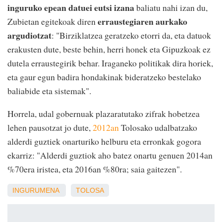
inguruko epean datuei eutsi izana
baliatu nahi izan du,
erraustegiaren aurkako
Zubietan egitekoak diren
argudiotzat
: "Birziklatzea geratzeko etorri da, eta datuok
erakusten dute, beste behin, herri honek eta Gipuzkoak ez
dutela erraustegirik behar. Iraganeko politikak dira horiek,
eta gaur egun badira hondakinak bideratzeko bestelako
baliabide eta sistemak".
Horrela, udal gobernuak plazaratutako zifrak hobetzea
lehen pausotzat jo dute,
2012an
Tolosako udalbatzako
alderdi guztiek onarturiko helburu eta erronkak gogora
ekarriz: "Alderdi guztiok aho batez onartu genuen 2014an
%70era iristea, eta 2016an %80ra; saia gaitezen".
INGURUMENA
TOLOSA