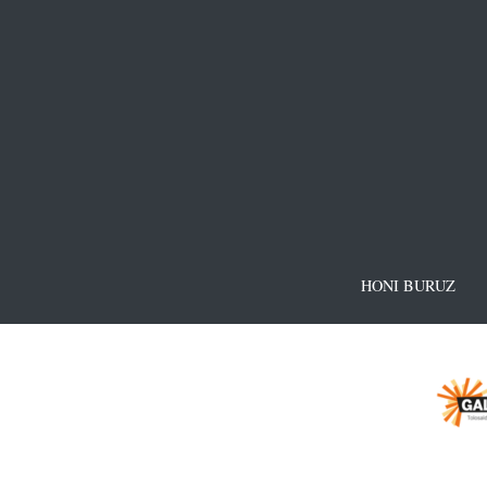
HONI BURUZ