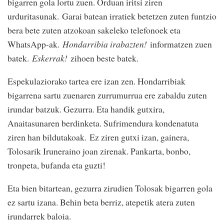
bigarren gola lortu zuen. Orduan iritsi ziren
urduritasunak. Garai batean irratiek betetzen zuten funtzio
bera bete zuten atzokoan sakeleko telefonoek eta
WhatsApp-ak.
Hondarribia irabazten!
informatzen zuen
batek.
Eskerrak!
zihoen beste batek.
Espekulaziorako tartea ere izan zen. Hondarribiak
bigarrena sartu zuenaren zurrumurrua ere zabaldu zuten
irundar batzuk. Gezurra. Eta handik gutxira,
Anaitasunaren berdinketa. Sufrimendura kondenatuta
ziren han bildutakoak. Ez ziren gutxi izan, gainera,
Tolosarik Iruneraino joan zirenak. Pankarta, bonbo,
tronpeta, bufanda eta guzti!
Eta bien bitartean, gezurra zirudien Tolosak bigarren gola
ez sartu izana. Behin beta berriz, atepetik atera zuten
irundarrek baloia.