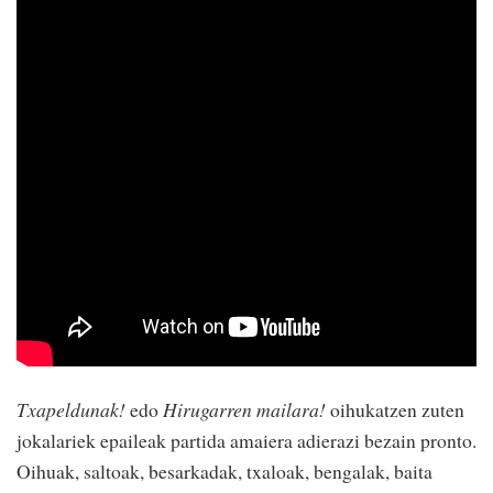
Txapeldunak!
edo
Hirugarren mailara!
oihukatzen zuten
jokalariek epaileak partida amaiera adierazi bezain pronto.
Oihuak, saltoak, besarkadak, txaloak, bengalak, baita