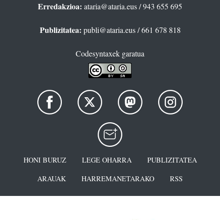
Erredakzioa:
ataria@ataria.eus
/ 943 655 695
Publizitatea:
publi@ataria.eus
/ 661 678 818
Codesyntaxek garatua
HONI BURUZ
LEGE OHARRA
PUBLIZITATEA
ARAUAK
HARREMANETARAKO
RSS