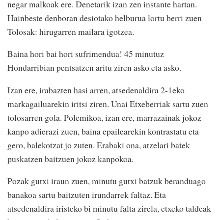
negar malkoak ere. Denetarik izan zen instante hartan.
Hainbeste denboran desiotako helburua lortu berri zuen
Tolosak: hirugarren mailara igotzea.
Baina hori bai hori sufrimendua! 45 minutuz
Hondarribian pentsatzen aritu ziren asko eta asko.
Izan ere, irabazten hasi arren, atsedenaldira 2-1eko
markagailuarekin iritsi ziren. Unai Etxeberriak sartu zuen
tolosarren gola. Polemikoa, izan ere, marrazainak jokoz
kanpo adierazi zuen, baina epailearekin kontrastatu eta
gero, balekotzat jo zuten. Erabaki ona, atzelari batek
puskatzen baitzuen jokoz kanpokoa.
Pozak gutxi iraun zuen, minutu gutxi batzuk beranduago
banakoa sartu baitzuten irundarrek faltaz. Eta
atsedenaldira iristeko bi minutu falta zirela, etxeko taldeak