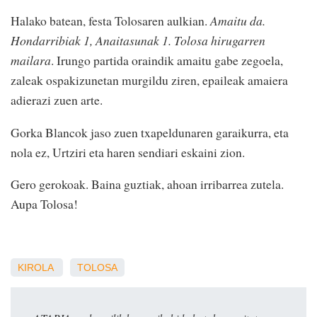
Halako batean, festa Tolosaren aulkian.
Amaitu da.
Hondarribiak 1, Anaitasunak 1. Tolosa hirugarren
mailara
. Irungo partida oraindik amaitu gabe zegoela,
zaleak ospakizunetan murgildu ziren, epaileak amaiera
adierazi zuen arte.
Gorka Blancok jaso zuen txapeldunaren garaikurra, eta
nola ez, Urtziri eta haren sendiari eskaini zion.
Gero gerokoak. Baina guztiak, ahoan irribarrea zutela.
Aupa Tolosa!
KIROLA
TOLOSA