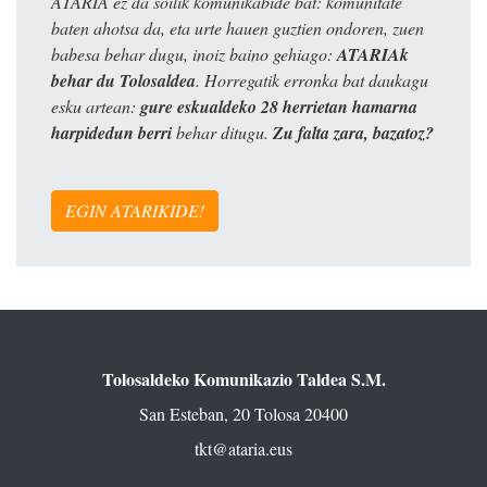
ATARIA ez da soilik komunikabide bat: komunitate
baten ahotsa da, eta urte hauen guztien ondoren, zuen
babesa behar dugu, inoiz baino gehiago:
ATARIAk
behar du Tolosaldea
. Horregatik erronka bat daukagu
esku artean:
gure eskualdeko 28 herrietan hamarna
harpidedun berri
behar ditugu.
Zu falta zara, bazatoz?
EGIN ATARIKIDE!
Tolosaldeko Komunikazio Taldea S.M.
San Esteban, 20 Tolosa 20400
tkt@ataria.eus