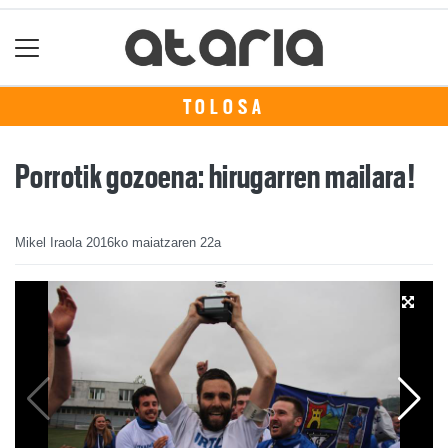
TOLOSA
Porrotik gozoena: hirugarren mailara!
Mikel Iraola
2016ko maiatzaren 22a