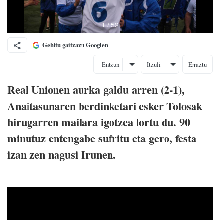
Gehitu gaitzazu Googlen
Entzun
Itzuli
Erraztu
Real Unionen aurka galdu arren (2-1),
Anaitasunaren berdinketari esker Tolosak
hirugarren mailara igotzea lortu du. 90
minutuz entengabe sufritu eta gero, festa
izan zen nagusi Irunen.