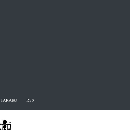
TARAKO
RSS