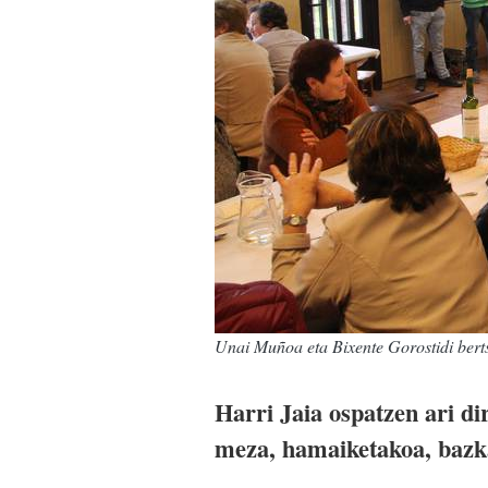
Unai Muñoa eta Bixente Gorostidi berts
Harri Jaia ospatzen ari di
meza, hamaiketakoa, bazka