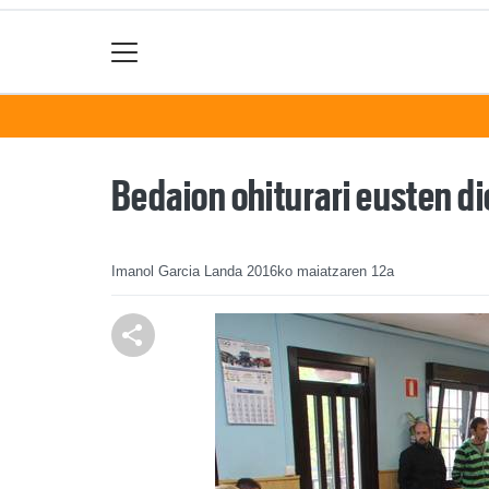
Bedaion ohiturari eusten di
Imanol Garcia Landa
2016ko maiatzaren 12a