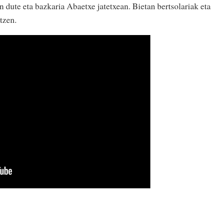
 dute eta bazkaria Abaetxe jatetxean. Bietan bertsolariak eta
otzen.