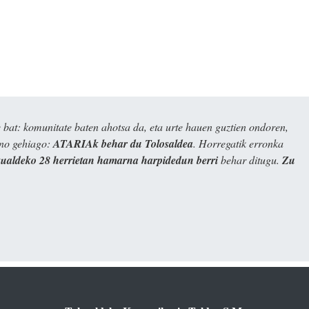
bat: komunitate baten ahotsa da, eta urte hauen guztien ondoren,
ino gehiago:
ATARIAk behar du Tolosaldea
. Horregatik erronka
kualdeko 28 herrietan hamarna harpidedun berri
behar ditugu.
Zu