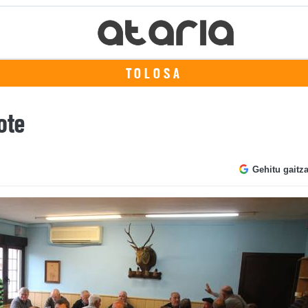
TOLOSA
ote
Gehitu gaitz