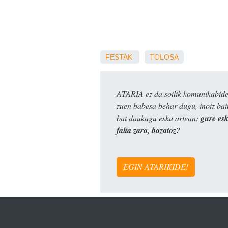
FESTAK
TOLOSA
ATARIA ez da soilik komunikabide 
zuen babesa behar dugu, inoiz ba
bat daukagu esku artean:
gure es
falta zara, bazatoz?
EGIN ATARIKIDE!