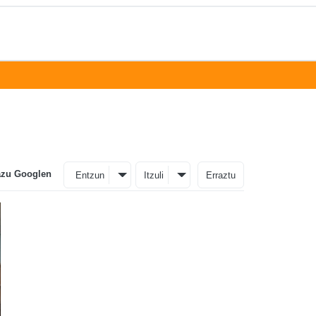
azu Googlen
Entzun
Itzuli
Erraztu