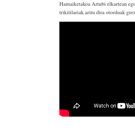
Hamaiketakoa Artubi elkartean egin
trikitilariak aritu dira otorduak gir