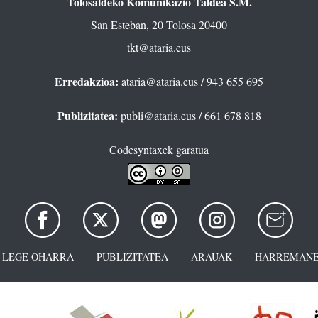
Tolosaldeko Komunikazio Taldea S.M.
San Esteban, 20 Tolosa 20400
tkt@ataria.eus
Erredakzioa:
ataria@ataria.eus
/ 943 655 695
Publizitatea:
publi@ataria.eus
/ 661 678 818
Codesyntaxek garatua
LEGE OHARRA
PUBLIZITATEA
ARAUAK
HARREMANE