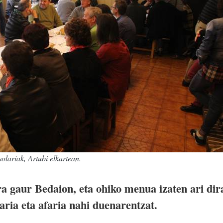
olariak, Artubi elkartean.
ra gaur Bedaion, eta ohiko menua izaten ari dir
ria eta afaria nahi duenarentzat.