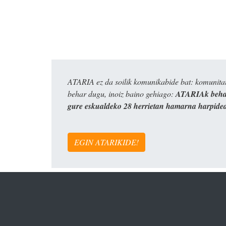
ATARIA ez da soilik komunikabide bat: komunitat
behar dugu, inoiz baino gehiago:
ATARIAk behar
gure eskualdeko 28 herrietan hamarna harpide
EGIN ATARIKIDE!