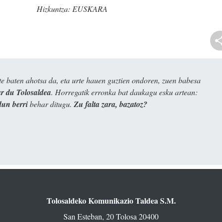
Hizkuntza:
EUSKARA
e baten ahotsa da, eta urte hauen guztien ondoren, zuen babesa
 du Tolosaldea
. Horregatik erronka bat daukagu esku artean:
dun berri
behar ditugu.
Zu falta zara, bazatoz?
Tolosaldeko Komunikazio Taldea S.M.
San Esteban, 20 Tolosa 20400