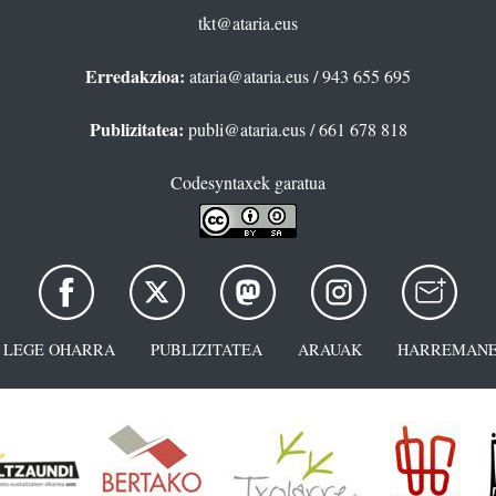
tkt@ataria.eus
Erredakzioa:
ataria@ataria.eus
/ 943 655 695
Publizitatea:
publi@ataria.eus
/ 661 678 818
Codesyntaxek garatua
LEGE OHARRA
PUBLIZITATEA
ARAUAK
HARREMANE