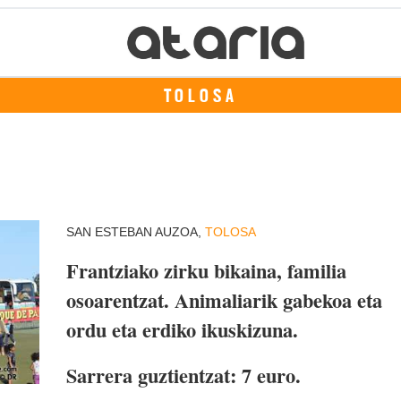
TOLOSA
SAN ESTEBAN AUZOA,
TOLOSA
Frantziako zirku bikaina, familia
osoarentzat. Animaliarik gabekoa eta
ordu eta erdiko ikuskizuna.
Sarrera guztientzat: 7 euro.