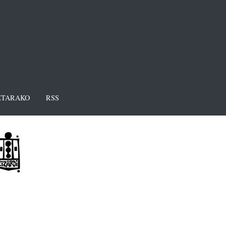
TARAKO
RSS