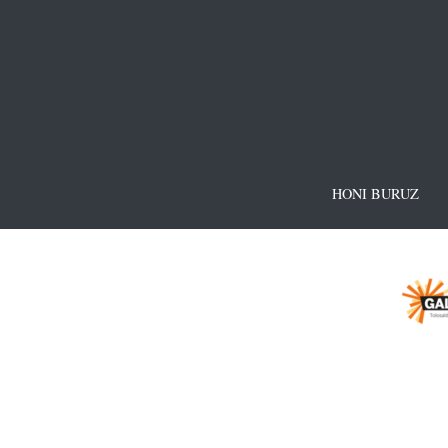
HONI BURUZ