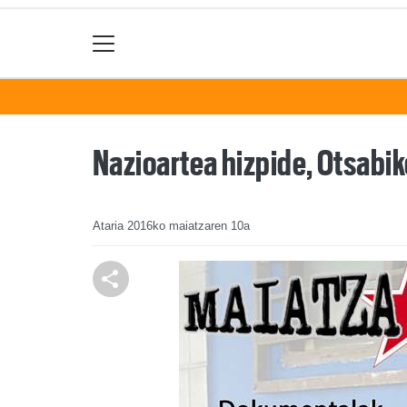
Nazioartea hizpide, Otsabik
Ataria
2016ko maiatzaren 10a