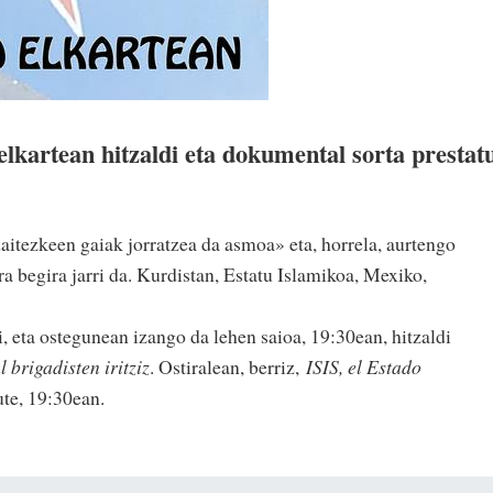
lkartean hitzaldi eta dokumental sorta prestat
daitezkeen gaiak jorratzea da asmoa» eta, horrela, aurtengo
a begira jarri da. Kurdistan, Estatu Islamikoa, Mexiko,
i, eta ostegunean izango da lehen saioa, 19:30ean, hitzaldi
brigadisten iritziz
. Ostiralean, berriz,
ISIS, el Estado
te, 19:30ean.