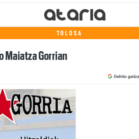
TOLOSA
o Maiatza Gorrian
Gehitu gaitz