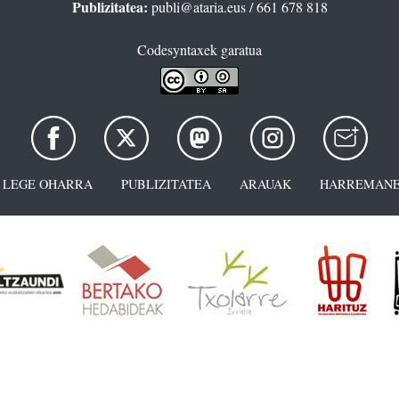
Publizitatea:
publi@ataria.eus
/ 661 678 818
Codesyntaxek garatua
LEGE OHARRA
PUBLIZITATEA
ARAUAK
HARREMANE