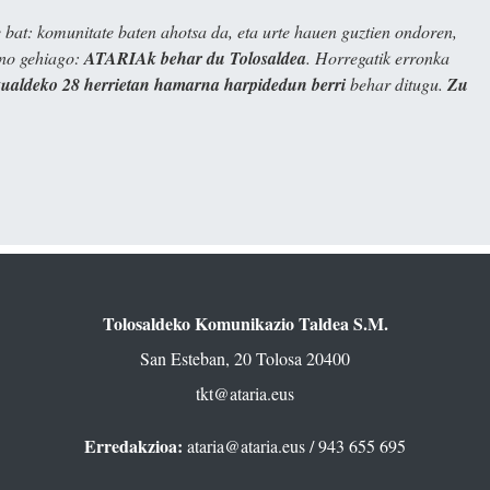
bat: komunitate baten ahotsa da, eta urte hauen guztien ondoren,
ino gehiago:
ATARIAk behar du Tolosaldea
. Horregatik erronka
kualdeko 28 herrietan hamarna harpidedun berri
behar ditugu.
Zu
Tolosaldeko Komunikazio Taldea S.M.
San Esteban, 20 Tolosa 20400
tkt@ataria.eus
Erredakzioa:
ataria@ataria.eus
/ 943 655 695