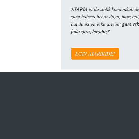
ATARIA ez da soilik komunikabide 
zuen babesa behar dugu, inoiz ba
bat daukagu esku artean:
gure es
falta zara, bazatoz?
EGIN ATARIKIDE!