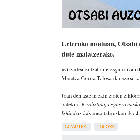
Urteroko moduan, Otsabi e
dute maiatzerako.
«Gizartearentzat interesgarri izan 
Maiatza Gorria Tolosatik nazioarter
Joan den astean ekin zioten zikloar
batekin:
Kurdistango egoera euskal 
Islámico
dokumentala eskainiko du
GIZARTEA
TOLOSA