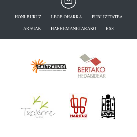
HONI BURUZ
LEGE OHARRA
PUBLIZITATEA
ARAUAK
HARREMANETARAKO
RSS