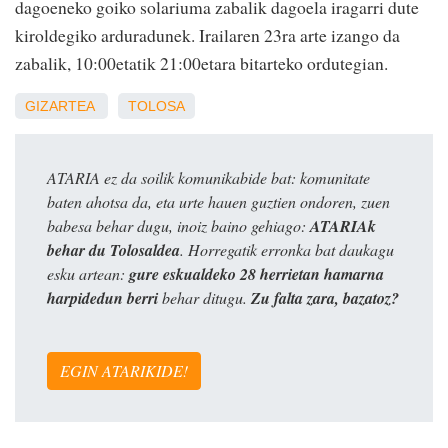
dagoeneko goiko solariuma zabalik dagoela iragarri dute
kiroldegiko arduradunek. Irailaren 23ra arte izango da
zabalik, 10:00etatik 21:00etara bitarteko ordutegian.
GIZARTEA
TOLOSA
ATARIA ez da soilik komunikabide bat: komunitate
baten ahotsa da, eta urte hauen guztien ondoren, zuen
babesa behar dugu, inoiz baino gehiago:
ATARIAk
behar du Tolosaldea
. Horregatik erronka bat daukagu
esku artean:
gure eskualdeko 28 herrietan hamarna
harpidedun berri
behar ditugu.
Zu falta zara, bazatoz?
EGIN ATARIKIDE!