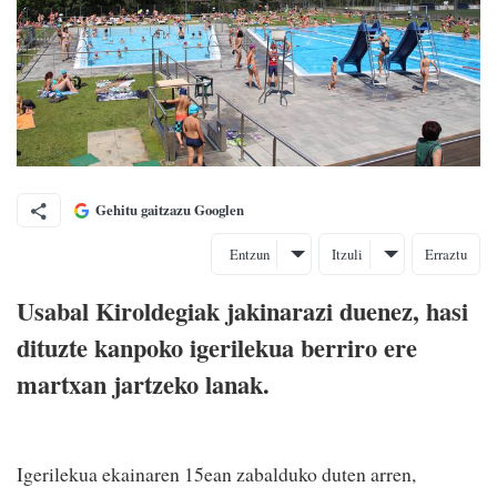
Gehitu gaitzazu Googlen
Entzun
Itzuli
Erraztu
Usabal Kiroldegiak jakinarazi duenez, hasi
dituzte kanpoko igerilekua berriro ere
martxan jartzeko lanak.
Igerilekua ekainaren 15ean zabalduko duten arren,