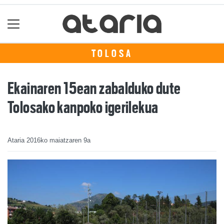
TOLOSA
Ekainaren 15ean zabalduko dute
Tolosako kanpoko igerilekua
Ataria
2016ko maiatzaren 9a