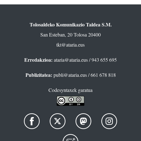
Tolosaldeko Komunikazio Taldea S.M.
San Esteban, 20 Tolosa 20400
tkt@ataria.eus
Erredakzioa:
ataria@ataria.eus
/ 943 655 695
Publizitatea:
publi@ataria.eus
/ 661 678 818
Codesyntaxek garatua