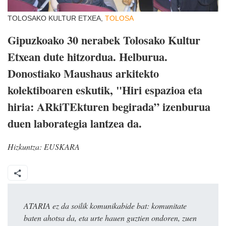
TOLOSAKO KULTUR ETXEA,
TOLOSA
Gipuzkoako 30 nerabek Tolosako Kultur
Etxean dute hitzordua. Helburua.
Donostiako Maushaus arkitekto
kolektiboaren eskutik, "Hiri espazioa eta
hiria: ARkiTEkturen begirada” izenburua
duen laborategia lantzea da.
Hizkuntza:
EUSKARA
ATARIA ez da soilik komunikabide bat: komunitate
baten ahotsa da, eta urte hauen guztien ondoren, zuen