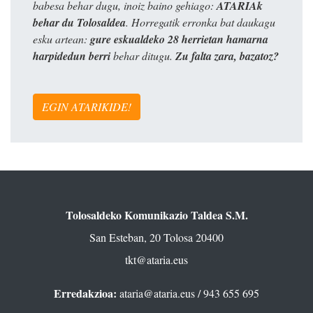
babesa behar dugu, inoiz baino gehiago:
ATARIAk
behar du Tolosaldea
. Horregatik erronka bat daukagu
esku artean:
gure eskualdeko 28 herrietan hamarna
harpidedun berri
behar ditugu.
Zu falta zara, bazatoz?
EGIN ATARIKIDE!
Tolosaldeko Komunikazio Taldea S.M.
San Esteban, 20 Tolosa 20400
tkt@ataria.eus
Erredakzioa:
ataria@ataria.eus
/ 943 655 695