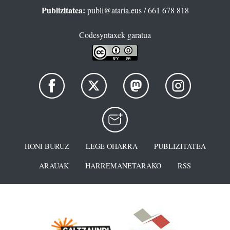
Publizitatea:
publi@ataria.eus
/ 661 678 818
Codesyntaxek garatua
HONI BURUZ
LEGE OHARRA
PUBLIZITATEA
ARAUAK
HARREMANETARAKO
RSS