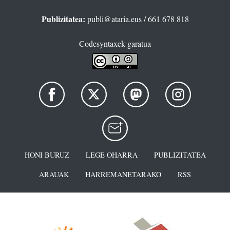
Publizitatea:
publi@ataria.eus
/ 661 678 818
Codesyntaxek garatua
HONI BURUZ
LEGE OHARRA
PUBLIZITATEA
ARAUAK
HARREMANETARAKO
RSS