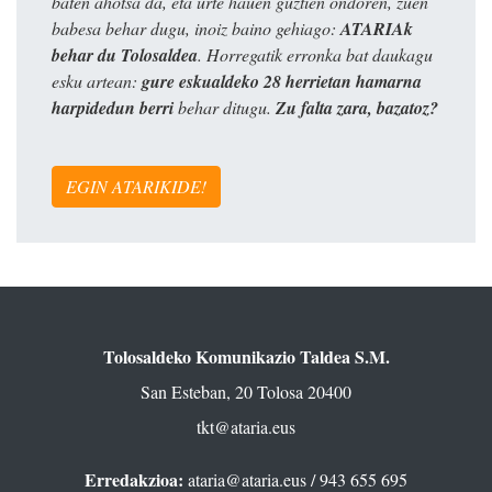
baten ahotsa da, eta urte hauen guztien ondoren, zuen
babesa behar dugu, inoiz baino gehiago:
ATARIAk
behar du Tolosaldea
. Horregatik erronka bat daukagu
esku artean:
gure eskualdeko 28 herrietan hamarna
harpidedun berri
behar ditugu.
Zu falta zara, bazatoz?
EGIN ATARIKIDE!
Tolosaldeko Komunikazio Taldea S.M.
San Esteban, 20 Tolosa 20400
tkt@ataria.eus
Erredakzioa:
ataria@ataria.eus
/ 943 655 695