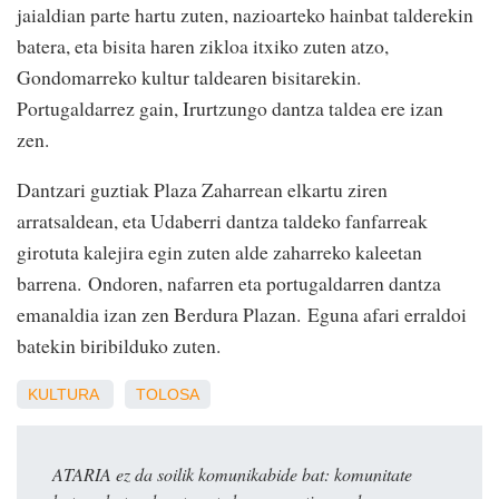
jaialdian parte hartu zuten, nazioarteko hainbat talderekin
batera, eta bisita haren zikloa itxiko zuten atzo,
Gondomarreko kultur taldearen bisitarekin.
Portugaldarrez gain, Irurtzungo dantza taldea ere izan
zen.
Dantzari guztiak Plaza Zaharrean elkartu ziren
arratsaldean, eta Udaberri dantza taldeko fanfarreak
girotuta kalejira egin zuten alde zaharreko kaleetan
barrena. Ondoren, nafarren eta portugaldarren dantza
emanaldia izan zen Berdura Plazan. Eguna afari erraldoi
batekin biribilduko zuten.
KULTURA
TOLOSA
ATARIA ez da soilik komunikabide bat: komunitate