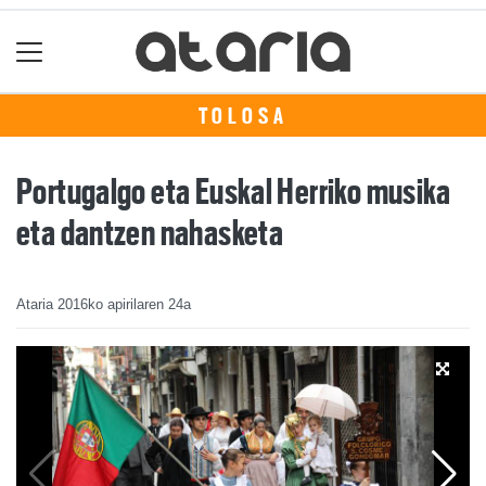
TOLOSA
Portugalgo eta Euskal Herriko musika
eta dantzen nahasketa
Ataria
2016ko apirilaren 24a