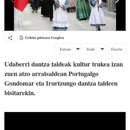
Gehitu gaitzazu Googlen
Entzun
Itzuli
Erraztu
Udaberri dantza taldeak kultur trukea izan
zuen atzo arratsaldean Portugalgo
Gondomar eta Irurtzungo dantza taldeen
bisitarekin.