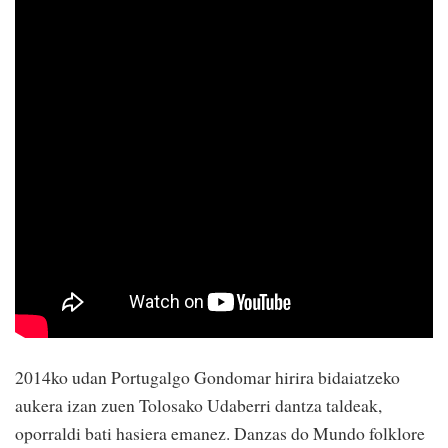
2014ko udan Portugalgo Gondomar hirira bidaiatzeko
aukera izan zuen Tolosako Udaberri dantza taldeak,
oporraldi bati hasiera emanez. Danzas do Mundo folklore