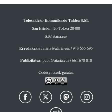
Tolosaldeko Komunikazio Taldea S.M.
San Esteban, 20 Tolosa 20400
tkt@ataria.eus
Erredakzioa:
ataria@ataria.eus
/ 943 655 695
Publizitatea:
publi@ataria.eus
/ 661 678 818
Codesyntaxek garatua