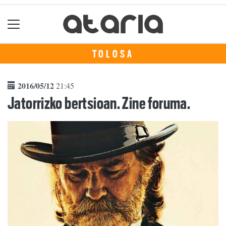
TOLOSA
2016/05/12
21:45
Jatorrizko bertsioan. Zine foruma.