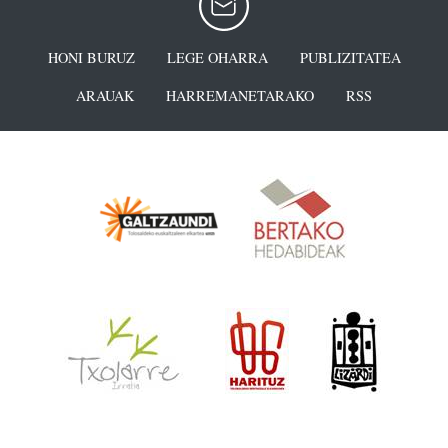
HONI BURUZ
LEGE OHARRA
PUBLIZITATEA
ARAUAK
HARREMANETARAKO
RSS