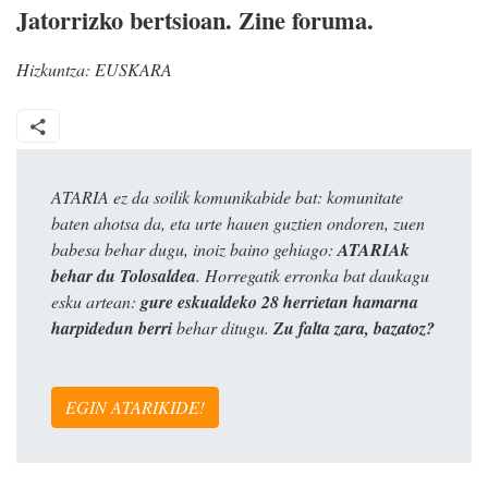
Jatorrizko bertsioan. Zine foruma.
Hizkuntza:
EUSKARA
ATARIA ez da soilik komunikabide bat: komunitate
baten ahotsa da, eta urte hauen guztien ondoren, zuen
babesa behar dugu, inoiz baino gehiago:
ATARIAk
behar du Tolosaldea
. Horregatik erronka bat daukagu
esku artean:
gure eskualdeko 28 herrietan hamarna
harpidedun berri
behar ditugu.
Zu falta zara, bazatoz?
EGIN ATARIKIDE!